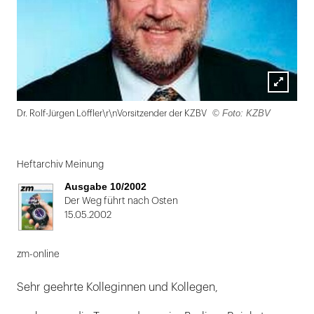
Lightbox
© Foto: KZBV
Dr. Rolf-Jürgen Löffler\r\nVorsitzender der KZBV
öffnen
Folie
1
Heftarchiv Meinung
von
Ausgabe 10/2002
2
Der Weg führt nach Osten
15.05.2002
zm-online
Sehr geehrte Kolleginnen und Kollegen,