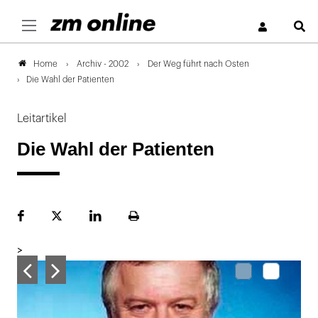
S
Archiv - 2002
Der Weg führt nach Osten
Home
Die Wahl der Patienten
Leitartikel
Die Wahl der Patienten
Facebook
Plattform
LinekdIn
Seite
X
ausdrucken
>