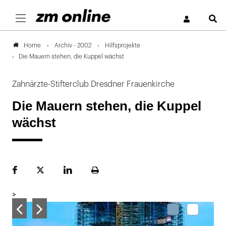
S
Archiv - 2002
Hilfsprojekte
Home
Die Mauern stehen, die Kuppel wächst
Zahnärzte-Stifterclub Dresdner Frauenkirche
Die Mauern stehen, die Kuppel
wächst
Facebook
Plattform
LinekdIn
Seite
X
ausdrucken
>