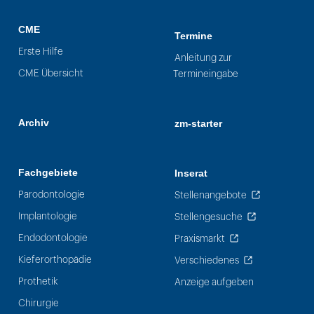
CME
Termine
Erste Hilfe
Anleitung zur
CME Übersicht
Termineingabe
Archiv
zm-starter
Fachgebiete
Inserat
Parodontologie
Stellenangebote
Implantologie
Stellengesuche
Endodontologie
Praxismarkt
Kieferorthopädie
Verschiedenes
Prothetik
Anzeige aufgeben
Chirurgie