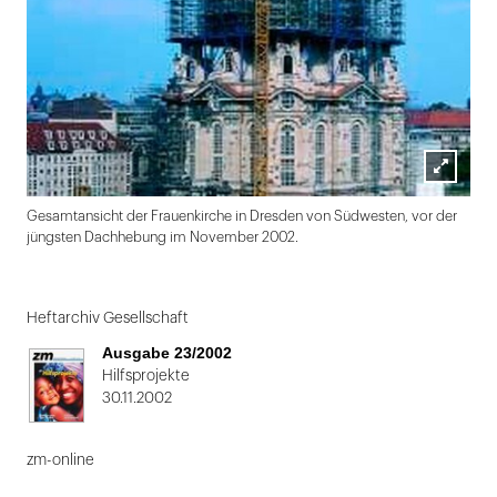
Lightbox
Gesamtansicht der Frauenkirche in Dresden von Südwesten, vor der
öffnen
jüngsten Dachhebung im November 2002.
Folie
1
Heftarchiv Gesellschaft
von
Ausgabe 23/2002
2
Hilfsprojekte
30.11.2002
zm-online