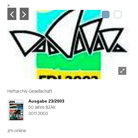
>
Lightbox
Folie
öffnen
1
Heftarchiv Gesellschaft
von
Ausgabe 23/2003
2
50 Jahre BZÄK
30.11.2003
zm-online