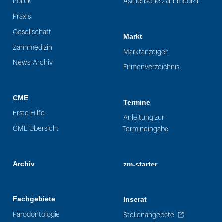
Politik
Ästhetische Zahnmedizin
Praxis
Gesellschaft
Markt
Zahnmedizin
Marktanzeigen
News-Archiv
Firmenverzeichnis
CME
Termine
Erste Hilfe
Anleitung zur
CME Übersicht
Termineingabe
Archiv
zm-starter
Fachgebiete
Inserat
Parodontologie
Stellenangebote