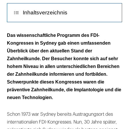
Inhaltsverzeichnis
Minimal invasive Kariesbehandlung
Das wissenschaftliche Programm des FDI-
Kongresses in Sydney gab einen umfassenden
Neue Technologien und Implantologie
Überblick über den aktuellen Stand der
Orofazialer Schmerz und Behandlung von
Zahnheilkunde. Der Besucher konnte sich auf sehr
Senioren
hohem Niveau in allen unterschiedlichen Bereichen
der Zahnheilkunde informieren und fortbilden.
Mundhöhlenkarzinom und die Vorstufen
Schwerpunkte dieses Kongresses waren die
präventive Zahnheilkunde, die Implantologie und die
Freie Vorträge und Posterpräsentationen
neuen Technologien.
Firmensymposien und Workshops
Zukünftiger FDI-Kongress
Schon 1973 war Sydney bereits Austragungsort des
internationalen FDI-Kongresses. Nun, 30 Jahre später,