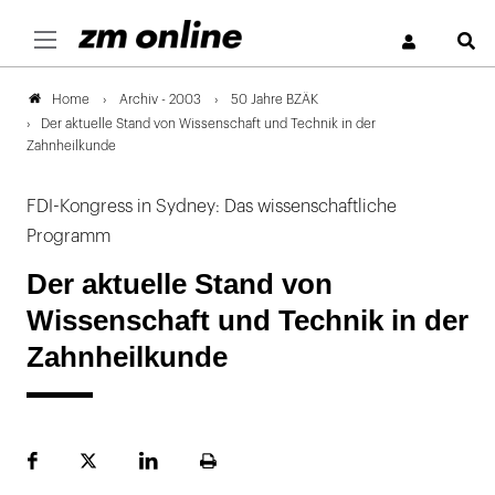
S
Archiv - 2003
50 Jahre BZÄK
Home
Der aktuelle Stand von Wissenschaft und Technik in der
Zahnheilkunde
FDI-Kongress in Sydney: Das wissenschaftliche
Programm
Der aktuelle Stand von
Wissenschaft und Technik in der
Zahnheilkunde
Facebook
Plattform
LinekdIn
Seite
X
ausdrucken