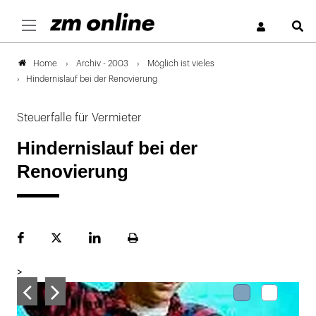
S
Archiv - 2003
Möglich ist vieles
Home
Hindernislauf bei der Renovierung
Steuerfalle für Vermieter
Hindernislauf bei der
Renovierung
Facebook
Plattform
LinekdIn
Seite
X
ausdrucken
>