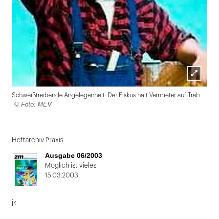
Lightbox
Schweißtreibende Angelegenheit: Der Fiskus hält Vermieter auf Trab.
öffnen
© Foto: MEV
Folie
1
Heftarchiv Praxis
von
Ausgabe 06/2003
2
Möglich ist vieles
15.03.2003
jk