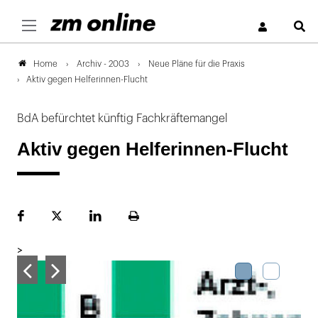
S
Archiv - 2003
Neue Pläne für die Praxis
Home
Aktiv gegen Helferinnen-Flucht
BdA befürchtet künftig Fachkräftemangel
Aktiv gegen Helferinnen-Flucht
Facebook
Plattform
LinekdIn
Seite
X
ausdrucken
>