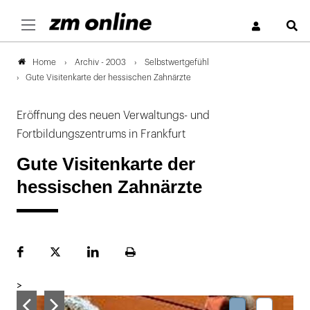
S
Archiv - 2003
Selbstwertgefühl
Home
Gute Visitenkarte der hessischen Zahnärzte
Eröffnung des neuen Verwaltungs- und
Fortbildungszentrums in Frankfurt
Gute Visitenkarte der
hessischen Zahnärzte
Facebook
Plattform
LinekdIn
Seite
X
ausdrucken
>