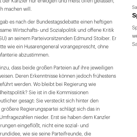
t der Kanzler nur erwogen und meist offen gelassen,
Sa
ch machen will.
S
 gab es nach der Bundestagsdebatte einen heftigen
Sp
same Wirtschafts- und Sozialpolitik und offene Kritik
we
SU) an seinem Parteivorsitzenden Edmund Stoiber. Er
S
te wie ein Husarengeneral vorangeprescht, ohne
Infanterie abzustimmen.
zu, dass beide großen Parteien auf ihre jeweiligen
isen. Deren Erkenntnisse können jedoch frühestens
führt werden. Wo bleibt bei Regierung wie
eitspolitik? Sie ist in die Kommissionen
licher gesagt: Sie versteckt sich hinter den
größere Regierungspartei schlägt sich das in
mfragezahlen nieder. Erst sie haben dem Kanzler
ungen eingeflößt, nicht eine sozial- und
rundidee, wie sie seine Parteifreunde, die