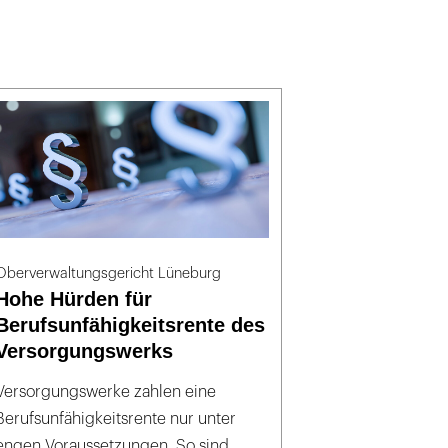
Oberverwaltungsgericht Lüneburg
Hohe Hürden für
Berufsunfähigkeitsrente des
Versorgungswerks
Versorgungswerke zahlen eine
Berufsunfähigkeitsrente nur unter
engen Voraussetzungen. So sind