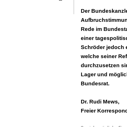
Seite
ausdrucken
Der Bundeskanzle
Aufbruchstimmung 
Rede im Bundesta
einer tagespoliti
Schröder jedoch 
welche seiner R
durchzusetzen si
Lager und möglic
Bundesrat.
Dr. Rudi Mews,
Freier Korrespond