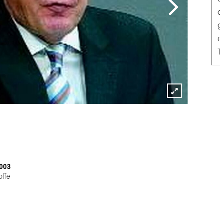
Lightbox
öffnen
003
offe