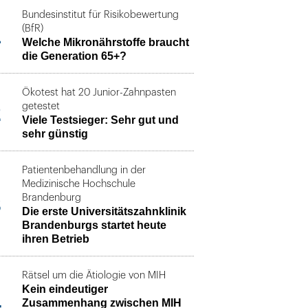
Bundesinstitut für Risikobewertung
1
(BfR)
Welche Mikronährstoffe braucht
die Generation 65+?
Ökotest hat 20 Junior-Zahnpasten
2
getestet
Viele Testsieger: Sehr gut und
sehr günstig
Patientenbehandlung in der
Medizinische Hochschule
3
Brandenburg
Die erste Universitätszahnklinik
Brandenburgs startet heute
ihren Betrieb
Rätsel um die Ätiologie von MIH
Kein eindeutiger
4
Zusammenhang zwischen MIH