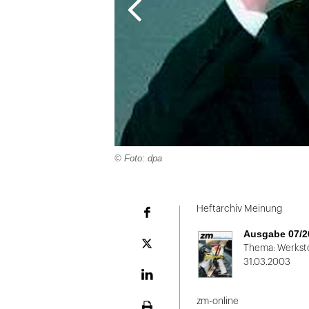
© Foto: dpa
Folie
1
Heftarchiv Meinung
Facebook
von
Ausgabe 07/2
2
Plattform
Thema: Werkst
X
31.03.2003
LinekdIn
zm-online