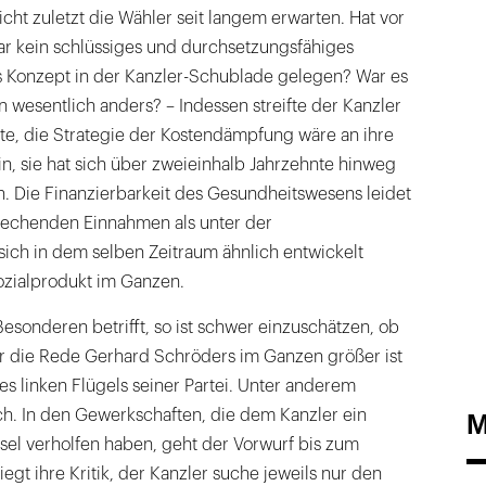
ht zuletzt die Wähler seit langem erwarten. Hat vor
r kein schlüssiges und durchsetzungsfähiges
s Konzept in der Kanzler-Schublade gelegen? War es
wesentlich anders? – Indessen streifte der Kanzler
sagte, die Strategie der Kostendämpfung wäre an ihre
n, sie hat sich über zweieinhalb Jahrzehnte hinweg
n. Die Finanzierbarkeit des Gesundheitswesens leidet
echenden Einnahmen als unter der
sich in dem selben Zeitraum ähnlich entwickelt
ozialprodukt im Ganzen.
esonderen betrifft, so ist schwer einzuschätzen, ob
r die Rede Gerhard Schröders im Ganzen größer ist
es linken Flügels seiner Partei. Unter anderem
ch. In den Gewerkschaften, die dem Kanzler ein
M
sel verholfen haben, geht der Vorwurf bis zum
gt ihre Kritik, der Kanzler suche jeweils nur den