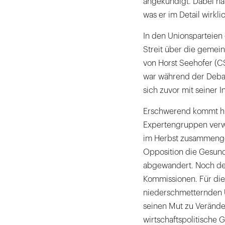
angekündigt. Dabei ha
was er im Detail wirkli
In den Unionsparteien
Streit über die gemein
von Horst Seehofer (C
war während der Debat
sich zuvor mit seiner 
Erschwerend kommt hin
Expertengruppen verwe
im Herbst zusammenge
Opposition die Gesundh
abgewandert. Noch deut
Kommissionen. Für die 
niederschmetternden U
seinen Mut zu Veränder
wirtschaftspolitische G