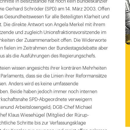
chnitte in Besitzstände hat noch kein Bundeskanzler
ie Gerhard Schröder (SPD) am 14. März 2003. Offen
as Gesundheitswesen für alle Beteiligten Klarheit und
gt. Die direkte Antwort von Angela Merkel mit ihrem
tzende und zugleich Unionsfraktionsvorsitzende im
hkeiten der Zusammenarbeit offen. Die Widerworte
in fielen im Zeitrahmen der Bundestagsdebatte aber
us als die Ausführungen des Regierungschefs.
teien wissen angesichts ihrer konträren Mehrheiten
Parlaments, dass sie die Linien ihrer Reformansätze
n. Anders wird es keine umfassende
ben. Beide haben jedoch immer noch internen
rkschaftsnahe SPD-Abgeordnete verweigern
kenund Arbeitslosengeld; DGB-Chef Michael
ef Klaus Wiesehügel (Mitglied der Rürup-
tliche Schritte bis zur Verfassungsklage