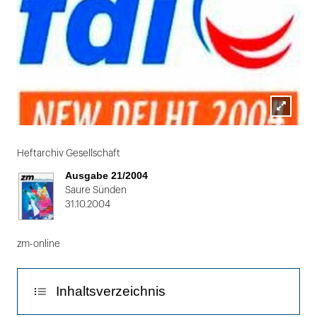
Lightbox
Folie
öffnen
1
Heftarchiv Gesellschaft
von
Ausgabe 21/2004
2
Saure Sünden
31.10.2004
zm-online
Inhaltsverzeichnis