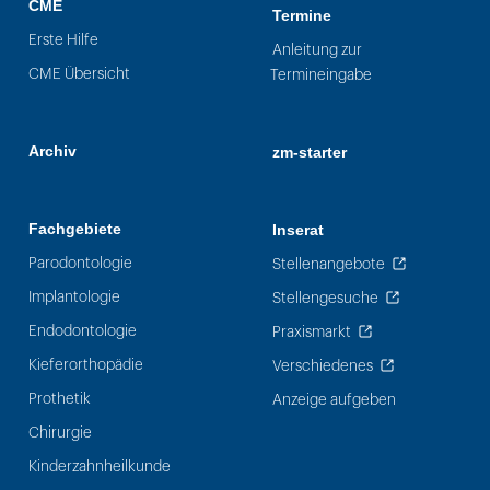
CME
Termine
Erste Hilfe
Anleitung zur
CME Übersicht
Termineingabe
Archiv
zm-starter
Fachgebiete
Inserat
Parodontologie
Stellenangebote
Implantologie
Stellengesuche
Endodontologie
Praxismarkt
Kieferorthopädie
Verschiedenes
Prothetik
Anzeige aufgeben
Chirurgie
Kinderzahnheilkunde