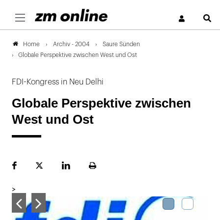
S
Archiv - 2004
Saure Sünden
Home
Globale Perspektive zwischen West und Ost
FDI-Kongress in Neu Delhi
Globale Perspektive zwischen
West und Ost
Facebook
Plattform
LinekdIn
Seite
X
ausdrucken
>