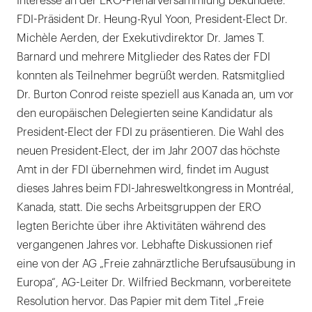
Interesse an der ERO-Plenarversammlung bekundete.
FDI-Präsident Dr. Heung-Ryul Yoon, President-Elect Dr.
Michèle Aerden, der Exekutivdirektor Dr. James T.
Barnard und mehrere Mitglieder des Rates der FDI
konnten als Teilnehmer begrüßt werden. Ratsmitglied
Dr. Burton Conrod reiste speziell aus Kanada an, um vor
den europäischen Delegierten seine Kandidatur als
President-Elect der FDI zu präsentieren. Die Wahl des
neuen President-Elect, der im Jahr 2007 das höchste
Amt in der FDI übernehmen wird, findet im August
dieses Jahres beim FDI-Jahresweltkongress in Montréal,
Kanada, statt. Die sechs Arbeitsgruppen der ERO
legten Berichte über ihre Aktivitäten während des
vergangenen Jahres vor. Lebhafte Diskussionen rief
eine von der AG „Freie zahnärztliche Berufsausübung in
Europa“, AG-Leiter Dr. Wilfried Beckmann, vorbereitete
Resolution hervor. Das Papier mit dem Titel „Freie