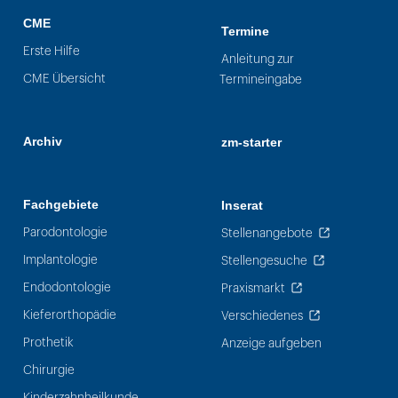
CME
Termine
Erste Hilfe
Anleitung zur
CME Übersicht
Termineingabe
Archiv
zm-starter
Fachgebiete
Inserat
Parodontologie
Stellenangebote
Implantologie
Stellengesuche
Endodontologie
Praxismarkt
Kieferorthopädie
Verschiedenes
Prothetik
Anzeige aufgeben
Chirurgie
Kinderzahnheilkunde