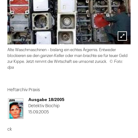
Lightbox
Alte Waschmaschinen – bislang ein echtes Ärgernis. Entweder
öffnen
blockieren sie den ganzen Keller oder man brachte sie für teuer Geld
© Foto:
zur Kippe. Jetzt nimmt die Wirtschaft sie umsonst zurück.
dpa
Folie
1
Heftarchiv Praxis
von
Ausgabe 18/2005
2
Detektiv Biochip
15.09.2005
ck