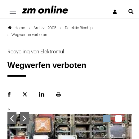
S
Archiv - 2005
Detektiv Biochip
Home
Wegwerfen verboten
Recycling von Elektromül
Wegwerfen verboten
Facebook
Plattform
LinekdIn
Seite
X
ausdrucken
>