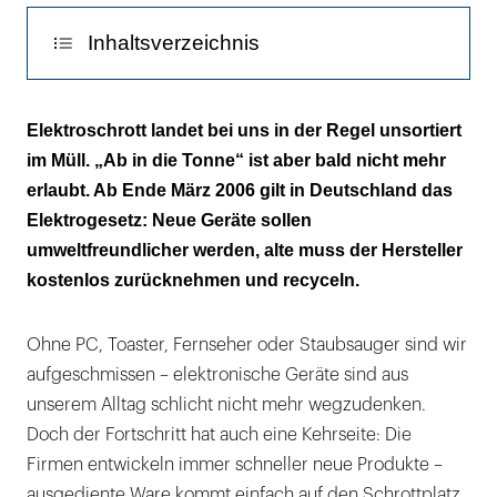
Inhaltsverzeichnis
Steigende Berge aus Elektromüll
Elektroschrott landet bei uns in der Regel unsortiert
im Müll. „Ab in die Tonne“ ist aber bald nicht mehr
Die Wirtschaft in der Pflicht
erlaubt. Ab Ende März 2006 gilt in Deutschland das
Brüssel setzt auf Kompromisse
Elektrogesetz: Neue Geräte sollen
umweltfreundlicher werden, alte muss der Hersteller
kostenlos zurücknehmen und recyceln.
Ohne PC, Toaster, Fernseher oder Staubsauger sind wir
aufgeschmissen – elektronische Geräte sind aus
unserem Alltag schlicht nicht mehr wegzudenken.
Doch der Fortschritt hat auch eine Kehrseite: Die
Firmen entwickeln immer schneller neue Produkte –
ausgediente Ware kommt einfach auf den Schrottplatz.