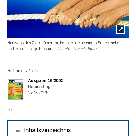
Lightbox
Nur wenn das Ziel definiert ist, können alle an einem Strang ziehen –
öffnen
© Foto: Project Photo
und in die richtige Richtung.
Folie
1
Heftarchiv Praxis
von
Ausgabe 16/2005
2
Notausstieg
15.08.2005
pit
Inhaltsverzeichnis