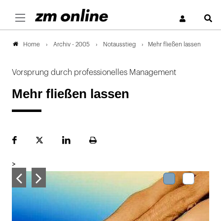
S
Archiv - 2005
Notausstieg
Mehr fließen lassen
Home
Vorsprung durch professionelles Management
Mehr fließen lassen
Facebook
Plattform
LinekdIn
Seite
X
ausdrucken
>