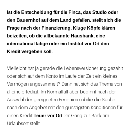
Über Grenzen hinweg
Ist die Entscheidung für die Finca, das Studio oder
den Bauernhof auf dem Land gefallen, stellt sich die
Die Hypothek daheim
Frage nach der Finanzierung. Kluge Köpfe klären
Früh spart, wer später genießen will
beizeiten, ob die altbekannte Hausbank, eine
international tätige oder ein Institut vor Ort den
Kredit vergeben soll.
Vielleicht hat ja gerade die Lebensversicherung gezahlt
oder sich auf dem Konto im Laufe der Zeit ein kleines
Vermögen angesammelt? Dann hat sich das Thema von
alleine erledigt. Im Normalfall aber beginnt nach der
Auswahl der geeigneten Ferienimmobilie die Suche
nach dem Angebot mit den günstigsten Konditionen für
Teuer vor Ort
einen Kredit.
Der Gang zur Bank am
Urlaubsort stellt