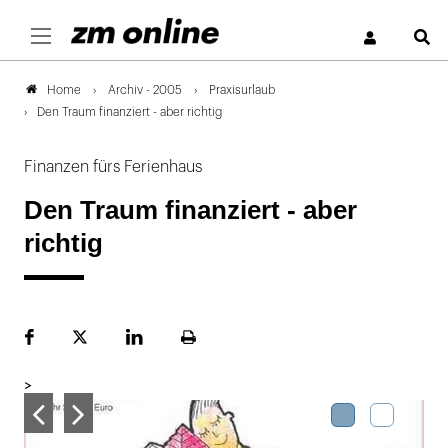
S
Archiv - 2005
Praxisurlaub
Home
Den Traum finanziert - aber richtig
Finanzen fürs Ferienhaus
Den Traum finanziert - aber
richtig
Facebook
Plattform
LinekdIn
Seite
X
ausdrucken
>