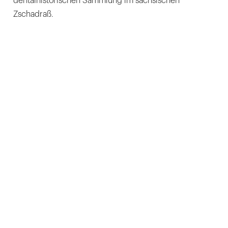
dentalhistorischen Sammlung im sächsischen
Zschadraß.