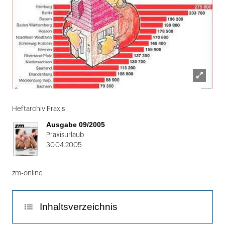
Lightbox
Folie
öffnen
1
Heftarchiv Praxis
von
Ausgabe 09/2005
2
Praxisurlaub
30.04.2005
zm-online
Inhaltsverzeichnis