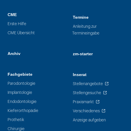
CME
Termine
Erste Hilfe
Anleitung zur
CME Übersicht
Termineingabe
Archiv
zm-starter
Fachgebiete
Inserat
Parodontologie
Stellenangebote
Implantologie
Stellengesuche
Endodontologie
Praxismarkt
Kieferorthopädie
Verschiedenes
Prothetik
Anzeige aufgeben
Chirurgie