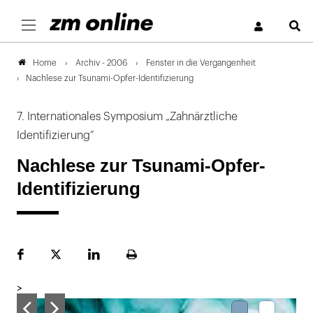
S
Archiv - 2006
Fenster in die Vergangenheit
Home
Nachlese zur Tsunami-Opfer-Identifizierung
7. Internationales Symposium „Zahnärztliche
Identifizierung“
Nachlese zur Tsunami-Opfer-
Identifizierung
Facebook
Plattform
LinekdIn
Seite
X
ausdrucken
>