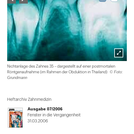
Lightbox
Nichtanlage des Zahnes 35 – dargestellt auf einer postmortalen
öffnen
© Foto:
Röntgenaufnahme (im Rahmen der Obduktion in Thailand)
Grundmann
Folie
1
Heftarchiv Zahnmedizin
von
Ausgabe 07/2006
2
Fenster in die Vergangenheit
31.03.2006