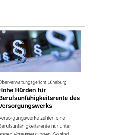
Oberverwaltungsgericht Lüneburg
Hohe Hürden für
Berufsunfähigkeitsrente des
Versorgungswerks
Versorgungswerke zahlen eine
Berufsunfähigkeitsrente nur unter
engen Voraussetzungen. So sind