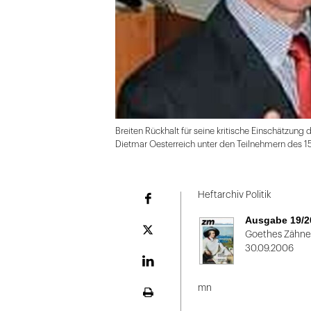
Breiten Rückhalt für seine kritische Einschätzung
Dietmar Oesterreich unter den Teilnehmern des 
Folie
1
Heftarchiv Politik
Facebook
von
Ausgabe 19/2
2
Plattform
Goethes Zähne
X
30.09.2006
LinekdIn
mn
Seite