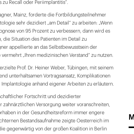
 zu Recall oder Periimplantitis“.
Wagner, Mainz, forderte die Fortbildungsteilnehmer
tologie sehr dezidiert „am Detail“ zu arbeiten: „Wenn
Prognose von 95 Prozent zu verbessern, dann wird es
 die Situation des Patienten im Detail zu
ner appellierte an das Selbstbewusstsein der
e vermehrt „Ihren medizinischen Verstand“ zu nutzen.
zielte Prof. Dr. Heiner Weber, Tübingen, mit seinem
nd unterhaltsamen Vortragsansatz, Komplikationen
 Implantologie anhand eigener Arbeiten zu erläutern.
aftlicher Fortschritt und dezidierter
er zahnärztlichen Versorgung weiter voranschreiten,
Vorhaben in der Gesundheitsreform immer engere
M
üchternen Bestandsaufnahme zeigte Oesterreich im
 die gegenwärtig von der großen Koalition in Berlin