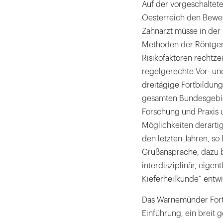
Auf der vorgeschaltet
Oesterreich den Beweg
Zahnarzt müsse in der 
Methoden der Röntgend
Risikofaktoren rechtze
regelgerechte Vor- un
dreitägige Fortbildun
gesamten Bundesgebiet
Forschung und Praxis 
Möglichkeiten derartig
den letzten Jahren, so
Grußansprache, dazu b
interdisziplinär, eige
Kieferheilkunde“ entwi
Das Warnemünder Fortb
Einführung, ein breit