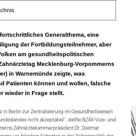
ichnis
 Fortschritt
fortschrittliches Generalthema, eine
ligung der Fortbildungsteilnehmer, aber
olken am gesundheitspolitischen
. Zahnärztetag Mecklenburg-Vorpommerns
ber) in Warnemünde zeigte, was
d Patienten können und wollen, falsche
 wieder in Frage stellt.
z in Berlin zur Zentralisierung im Gesundheitswesen
Bundeslandes nicht akzeptabel“, stellte BZÄK-Vize- und
rns Zahnärztekammerpräsident Dr. Dietmar