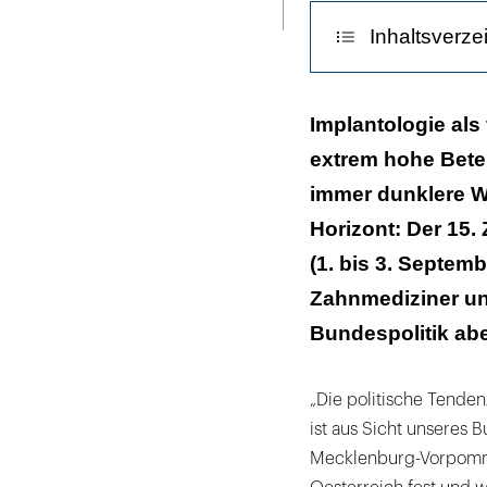
ausdrucken
Inhaltsverze
Ein Beispiel für
Implantologie als 
extrem hohe Betei
immer dunklere W
Horizont: Der 15
(1. bis 3. Septem
Zahnmediziner un
Bundespolitik aber
„Die politische Tenden
ist aus Sicht unseres 
Mecklenburg-Vorpomme