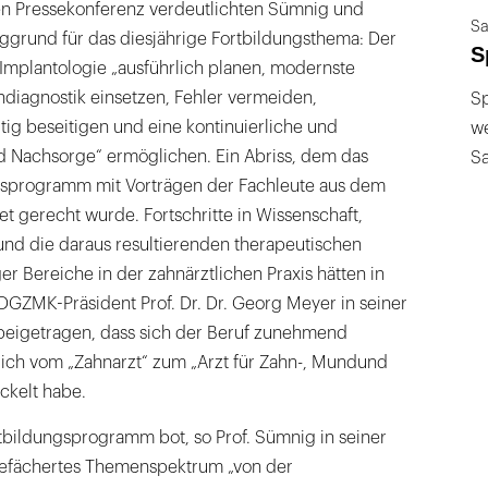
en Pressekonferenz verdeutlichten Sümnig und
Sa
grund für das diesjährige Fortbildungsthema: Der
S
Implantologie „ausführlich planen, modernste
iagnostik einsetzen, Fehler vermeiden,
Sp
itig beseitigen und eine kontinuierliche und
we
d Nachsorge“ ermöglichen. Ein Abriss, dem das
S
gsprogramm mit Vorträgen der Fachleute aus dem
 gerecht wurde. Fortschritte in Wissenschaft,
und die daraus resultierenden therapeutischen
er Bereiche in der zahnärztlichen Praxis hätten in
 DGZMK-Präsident Prof. Dr. Dr. Georg Meyer in seiner
eigetragen, dass sich der Beruf zunehmend
ntlich vom „Zahnarzt“ zum „Arzt für Zahn-, Mundund
ckelt habe.
ildungsprogramm bot, so Prof. Sümnig in seiner
 gefächertes Themenspektrum „von der