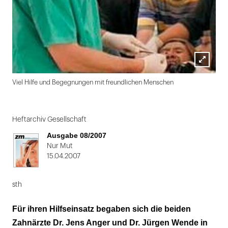
Lightbox
Viel Hilfe und Begegnungen mit freundlichen Menschen
öffnen
Folie
1
Heftarchiv Gesellschaft
von
Ausgabe 08/2007
2
Nur Mut
15.04.2007
sth
Für ihren Hilfseinsatz begaben sich die beiden
Zahnärzte Dr. Jens Anger und Dr. Jürgen Wende in