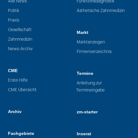
Alle News
Funktionsdiagnostik
Politik
Ästhetische Zahnmedizin
Praxis
Gesellschaft
Markt
Zahnmedizin
Marktanzeigen
News-Archiv
Firmenverzeichnis
CME
Termine
Erste Hilfe
Anleitung zur
CME Übersicht
Termineingabe
Archiv
zm-starter
Fachgebiete
Inserat