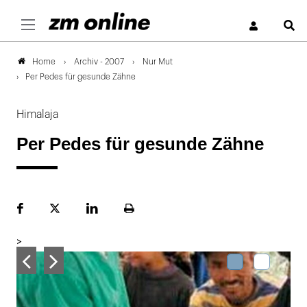
S
Archiv - 2007
Nur Mut
Home
Per Pedes für gesunde Zähne
Himalaja
Per Pedes für gesunde Zähne
Facebook
Plattform
LinekdIn
Seite
X
ausdrucken
>