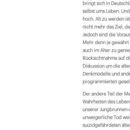
bringt sich in Deutsch
selbst ums Leben. Und 
hoch. Alt zu werden is
nicht mehr das Ziel, d
Jedoch sind die Voraus
Mehr denn je gewährt m
auch im Alter zu genie
Rücksichtnahme auf die
Diskussion um die alte
Denkmodelle und ander
programmierten gesell
Der andere Teil der Me
Wahrheiten des Lebens 
unserer Jungbrunnen-o
unweigerliche Tod we
suizidgefährdeten älte