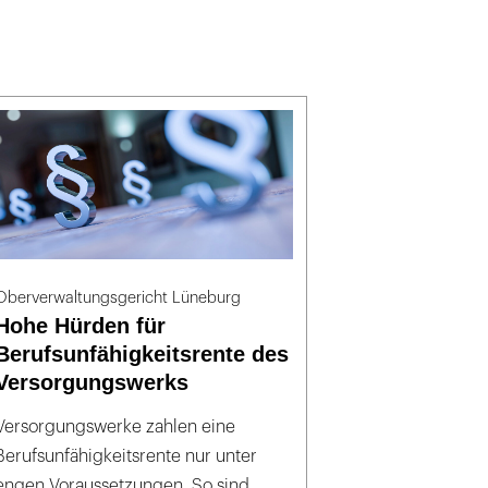
Oberverwaltungsgericht Lüneburg
Hohe Hürden für
Berufsunfähigkeitsrente des
Versorgungswerks
Versorgungswerke zahlen eine
Berufsunfähigkeitsrente nur unter
engen Voraussetzungen. So sind