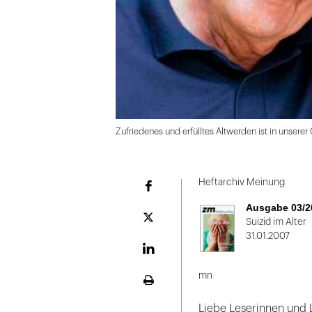
Zufriedenes und erfülltes Altwerden ist in unserer
Folie
1
Heftarchiv Meinung
Facebook
von
Ausgabe 03/2
2
Plattform
Suizid im Alter
X
31.01.2007
LinekdIn
mn
Seite
ausdrucken
Liebe Leserinnen und 