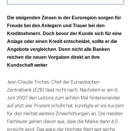
Vier Prozent und mehr
Die steigenden Zinsen in der Euroregion sorgen für
Freude bei den Anlegern und Trauer bei den
Auf eine lange Bindung
Kreditnehmern. Doch bevor der Kunde sich für eine
Unter Wechseldruck
Anlage oder einen Kredit entscheidet, sollte er die
Angebote vergleichen. Denn nicht alle Banken
Neue Lockvögel im Land
reichen die neuen Vorgaben direkt an ihre
Kundschaft weiter
Schikanen
Mehrmals per anno fällig
Jean-Claude Trichet, Chef der Europäischen
Gesucht, gefunden: der Parkplatz
Zentralbank (EZB) lässt nicht nach. Nachdem er am 6.
Juni 2007 den Leitzins zum achten Mal hintereinander
Nur so hoch wie die Sicherung
auf jetzt vier Prozent erhöht hat, kündigte er vor kurzem
für den Herbst weitere Zinserhöhungen an. Die meisten
Fachleute gehen davon aus, dass die Marke dann 4,5
erreicht wird. Das wäre der höchste Wert seit sechs