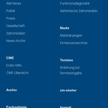
Alle News
Funktionsdiagnostik
Politik
Ästhetische Zahnmedizin
Praxis
Gesellschaft
Markt
Zahnmedizin
Marktanzeigen
News-Archiv
Firmenverzeichnis
CME
Termine
Erste Hilfe
Anleitung zur
CME Übersicht
Termineingabe
Archiv
zm-starter
Fachgebiete
Inserat