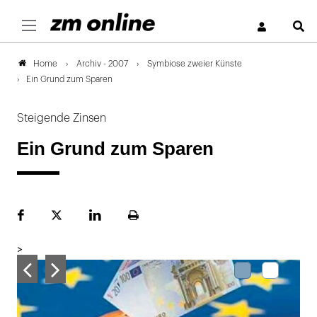
S
Archiv - 2007
Symbiose zweier Künste
Home
Ein Grund zum Sparen
Steigende Zinsen
Ein Grund zum Sparen
Facebook
Plattform
LinekdIn
Seite
X
ausdrucken
>