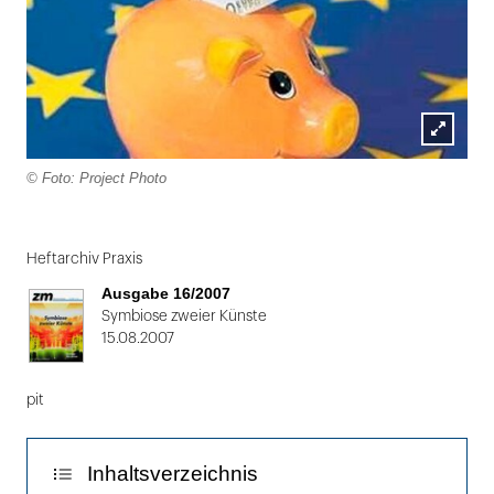
Lightbox
© Foto: Project Photo
öffnen
Folie
1
Heftarchiv Praxis
von
Ausgabe 16/2007
2
Symbiose zweier Künste
15.08.2007
pit
Inhaltsverzeichnis