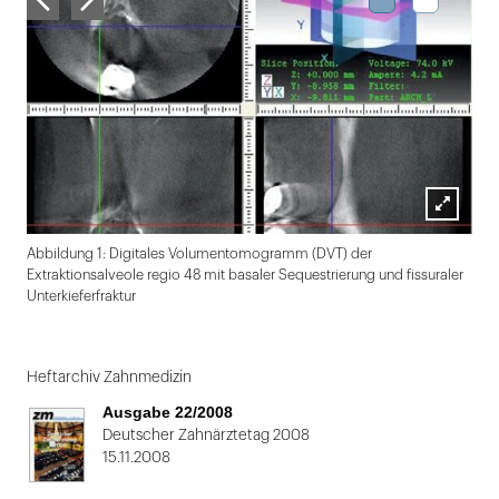
Lightbox
Abbildung 1: Digitales Volumentomogramm (DVT) der
öffnen
Extraktionsalveole regio 48 mit basaler Sequestrierung und fissuraler
Unterkieferfraktur
Folie
1
Heftarchiv Zahnmedizin
von
Ausgabe 22/2008
2
Deutscher Zahnärztetag 2008
15.11.2008