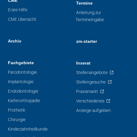
CME
Termine
Erste Hilfe
Anleitung zur
CME Übersicht
Termineingabe
Archiv
zm-starter
Fachgebiete
Inserat
Parodontologie
Stellenangebote
Implantologie
Stellengesuche
Endodontologie
Praxismarkt
Kieferorthopädie
Verschiedenes
Prothetik
Anzeige aufgeben
Chirurgie
Kinderzahnheilkunde