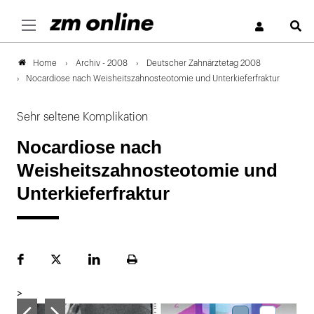
S
Archiv - 2008
Deutscher Zahnärztetag 2008
Home
Nocardiose nach Weisheitszahnosteotomie und Unterkieferfraktur
Sehr seltene Komplikation
Nocardiose nach
Weisheitszahnosteotomie und
Unterkieferfraktur
Facebook
Plattform
LinekdIn
Seite
X
ausdrucken
>