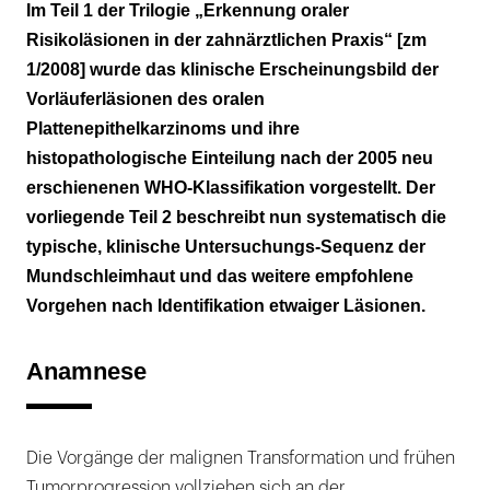
Anamnese
Im Teil 1 der Trilogie „Erkennung oraler
Risikoläsionen in der zahnärztlichen Praxis“ [zm
Klinische Untersuchung
1/2008] wurde das klinische Erscheinungsbild der
Intraorale Inspektion
Vorläuferläsionen des oralen
Plattenepithelkarzinoms und ihre
Intraorale Palpation
histopathologische Einteilung nach der 2005 neu
erschienenen WHO-Klassifikation vorgestellt. Der
Alarmsignal
vorliegende Teil 2 beschreibt nun systematisch die
Klinische Merkmale
typische, klinische Untersuchungs-Sequenz der
Mundschleimhaut und das weitere empfohlene
Probeexzision
Vorgehen nach Identifikation etwaiger Läsionen.
Überweisung an die weiterbehandelnde
Klinik
Anamnese
Die Vorgänge der malignen Transformation und frühen
Tumorprogression vollziehen sich an der