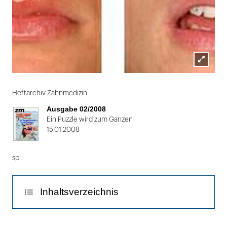
Lightbox
Folie
öffnen
1
Heftarchiv Zahnmedizin
von
Ausgabe 02/2008
2
Ein Puzzle wird zum Ganzen
15.01.2008
sp
Inhaltsverzeichnis