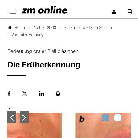
S
Archiv - 2008
Ein Puzzle wird zum Ganzen
Home
Die Früherkennung
Bedeutung oraler Risikoläsionen
Die Früherkennung
Facebook
Plattform
LinekdIn
Seite
X
ausdrucken
>