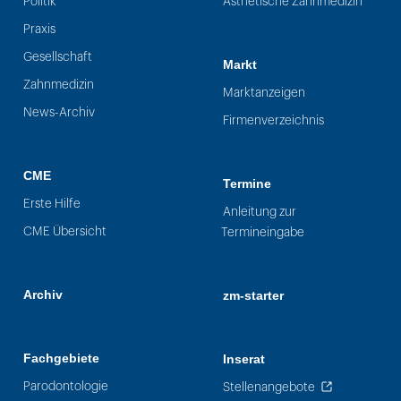
Politik
Ästhetische Zahnmedizin
Praxis
Gesellschaft
Markt
Zahnmedizin
Marktanzeigen
News-Archiv
Firmenverzeichnis
CME
Termine
Erste Hilfe
Anleitung zur
CME Übersicht
Termineingabe
Archiv
zm-starter
Fachgebiete
Inserat
Parodontologie
Stellenangebote