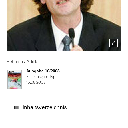
Lightbox
Folie
öffnen
1
Heftarchiv Politik
von
Ausgabe 16/2008
2
Ein schräger Typ
15.08.2008
Inhaltsverzeichnis