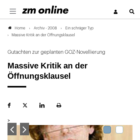
S
Archiv - 2008
Ein schräger Typ
Home
Massive Kritik an der Öffnungsklausel
Gutachten zur geplanten GOZ-Novellierung
Massive Kritik an der
Öffnungsklausel
Facebook
Plattform
LinekdIn
Seite
X
ausdrucken
>