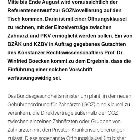
Massive Bedenken
Mitte bis Ende August wird voraussichtlich der
Referentenentwurf zur GOZNovellierung auf den
Schritt in Einheitsversicherung
Tisch kommen. Darin ist mit einer Öffnungsklausel
Kernaussagen
zu rechnen, mit der Einzelverträge zwischen
Zahnarzt und PKV ermöglicht werden sollen. Ein von
Fundierte Grundlage
BZÄK und KZBV in Auftrag gegebenes Gutachten
des Konstanzer Rechtswissenschaftlers Prof. Dr.
Winfried Boecken kommt zu dem Ergebnis, dass die
Einführung einer solchen Vorschrift
verfassungswidrig sei.
Das Bundesgesundheitsministerium plant, in der neuen
Gebührenordnung für Zahnärzte (GOZ) eine Klausel zu
verankern, die Direktverträge außerhalb der GOZ
zwischen einzelnen Zahnärzten oder Gruppen von
Zahnärzten mit den Privaten Krankenversicherungen
zulässt. Diese sogenannte Öffnungsklausel (im bisher