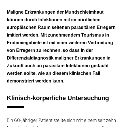
Klinisch-körperliche Untersuchung
Maligne Erkrankungen der Mundschleimhaut
können durch Infektionen mit im nördlichen
Diagnostik
europäischen Raum seltenen parasitären Erregern
Therapie
imitiert werden. Mit zunehmendem Tourismus in
Endemiegebiete ist mit einer weiteren Verbreitung
Diskussion
von Erregern zu rechnen, so dass in der
Differenzialdiagnostik maligner Erkrankungen in
Epidemiologie
Zukunft auch an parasitäre Infektionen gedacht
Klinische Manifestation der Leishmaniasis
werden sollte, wie an diesem klinischen Fall
demonstriert werden kann.
Klinischer Nachweis der Infektion
Therapieregime
Klinisch-körperliche Untersuchung
Ein 60-jähriger Patient stellte sich mit einem seit zehn