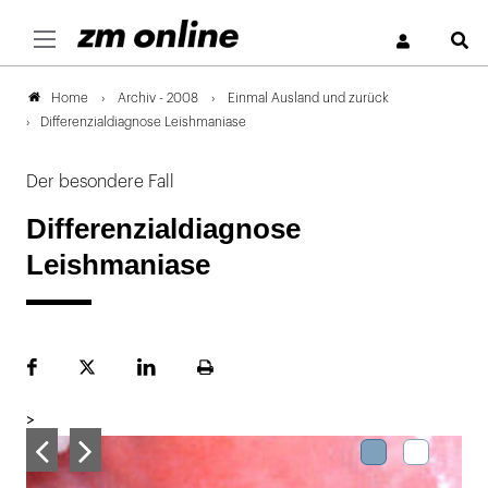
S
Archiv - 2008
Einmal Ausland und zurück
Home
Differenzialdiagnose Leishmaniase
Der besondere Fall
Differenzialdiagnose
Leishmaniase
Facebook
Plattform
LinekdIn
Seite
X
ausdrucken
>