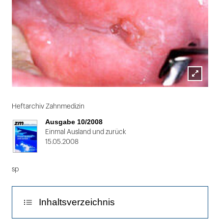
Lightbox
Folie
öffnen
1
Heftarchiv Zahnmedizin
von
Ausgabe 10/2008
2
Einmal Ausland und zurück
15.05.2008
sp
Inhaltsverzeichnis