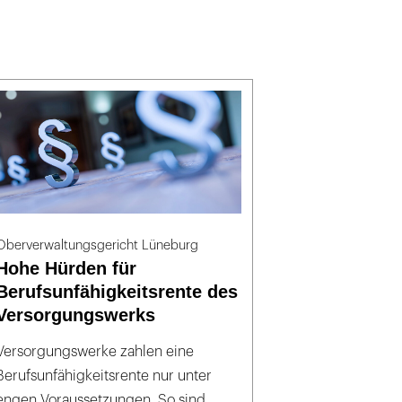
Oberverwaltungsgericht Lüneburg
Hohe Hürden für
Berufsunfähigkeitsrente des
Versorgungswerks
Versorgungswerke zahlen eine
Berufsunfähigkeitsrente nur unter
engen Voraussetzungen. So sind