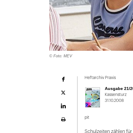
© Foto: MEV
Folie
1
Heftarchiv Praxis
Facebook
von
Ausgabe 21/2
2
Plattform
Kassensturz
X
31.10.2008
LinekdIn
pit
Seite
ausdrucken
Schulzeiten zählen fü