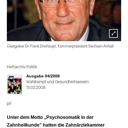
Lightbox
Gastgeber Dr. Frank Dreihaupt, Kammerpräsident Sachsen-Anhalt
öffnen
Folie
1
Heftarchiv Politik
von
Ausgabe 04/2008
2
Wahlkampf und Gesundheitswesen
15.02.2008
pit
Unter dem Motto „Psychosomatik in der
Zahnheilkunde“ hatten die Zahnärztekammer