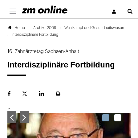
S
Archiv - 2008
Wahlkampf und Gesundheitswesen
Home
Interdisziplinäre Fortbildung
16. Zahnärztetag Sachsen-Anhalt
Interdisziplinäre Fortbildung
Facebook
Plattform
LinekdIn
Seite
X
ausdrucken
>