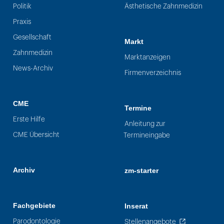
Politik
Ästhetische Zahnmedizin
Praxis
Gesellschaft
Markt
Zahnmedizin
Marktanzeigen
News-Archiv
Firmenverzeichnis
CME
Termine
Erste Hilfe
Anleitung zur
CME Übersicht
Termineingabe
Archiv
zm-starter
Fachgebiete
Inserat
Parodontologie
Stellenangebote