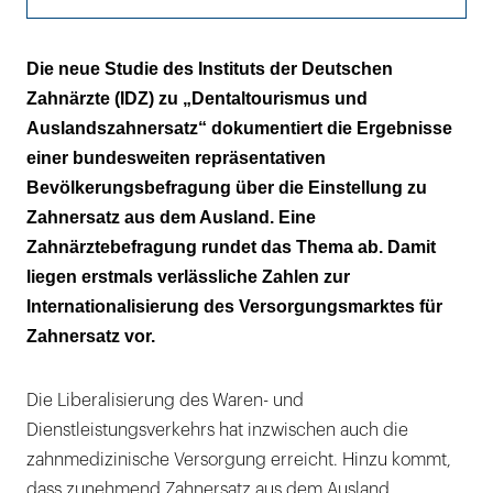
Trends erkennbar
Die neue Studie des Instituts der Deutschen
Zahnärzte (IDZ) zu „Dentaltourismus und
Methodisches Neuland
Auslandszahnersatz“ dokumentiert die Ergebnisse
Überraschendes Ergebnis
einer bundesweiten repräsentativen
Bevölkerungsbefragung über die Einstellung zu
Vertrauen entscheidend
Zahnersatz aus dem Ausland. Eine
Zahnärztebefragung rundet das Thema ab. Damit
Differenzierte Betrachtung
liegen erstmals verlässliche Zahlen zur
Vor- und Nachteile
Internationalisierung des Versorgungsmarktes für
Zahnersatz vor.
Neue Verfahren
Die Liberalisierung des Waren- und
Dienstleistungsverkehrs hat inzwischen auch die
zahnmedizinische Versorgung erreicht. Hinzu kommt,
dass zunehmend Zahnersatz aus dem Ausland