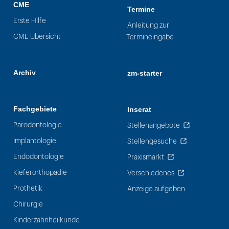
CME
Termine
Erste Hilfe
Anleitung zur
CME Übersicht
Termineingabe
Archiv
zm-starter
Fachgebiete
Inserat
Parodontologie
Stellenangebote
Implantologie
Stellengesuche
Endodontologie
Praxismarkt
Kieferorthopädie
Verschiedenes
Prothetik
Anzeige aufgeben
Chirurgie
Kinderzahnheilkunde