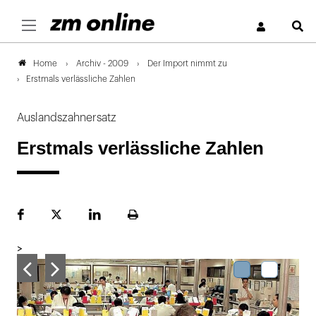
S
Archiv - 2009
Der Import nimmt zu
Home
Erstmals verlässliche Zahlen
Auslandszahnersatz
Erstmals verlässliche Zahlen
Facebook
Plattform
LinekdIn
Seite
X
ausdrucken
>