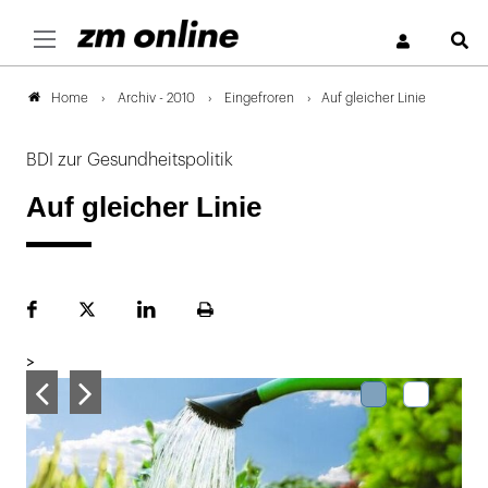
S
Archiv - 2010
Eingefroren
Auf gleicher Linie
Home
BDI zur Gesundheitspolitik
Auf gleicher Linie
Facebook
Plattform
LinekdIn
Seite
X
ausdrucken
>