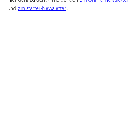
Hier geht zu den Anmeldungen
zm Online-Newsletter
und
zm starter-Newsletter
.