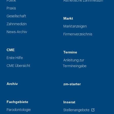
Politik
Ästhetische Zahnmedizin
Praxis
Gesellschaft
Markt
Zahnmedizin
Marktanzeigen
News-Archiv
Firmenverzeichnis
CME
Termine
Erste Hilfe
Anleitung zur
CME Übersicht
Termineingabe
Archiv
zm-starter
Fachgebiete
Inserat
Parodontologie
Stellenangebote