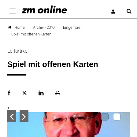
S
Archiv - 2010
Eingefroren
Home
Spiel mit offenen Karten
Leitartikel
Spiel mit offenen Karten
Facebook
Plattform
LinekdIn
Seite
X
ausdrucken
>