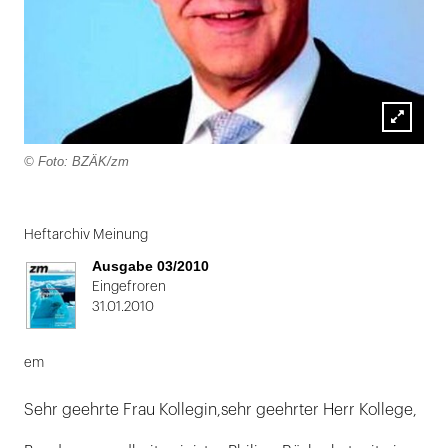
Lightbox
© Foto: BZÄK/zm
öffnen
Folie
1
Heftarchiv Meinung
von
Ausgabe 03/2010
2
Eingefroren
31.01.2010
em
Sehr geehrte Frau Kollegin,sehr geehrter Herr Kollege,