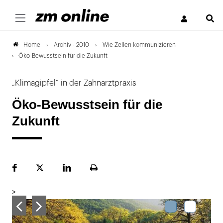
S
Archiv - 2010
Wie Zellen kommunizieren
Home
Öko-Bewusstsein für die Zukunft
„Klimagipfel“ in der Zahnarztpraxis
Öko-Bewusstsein für die
Zukunft
Facebook
Plattform
LinekdIn
Seite
X
ausdrucken
>