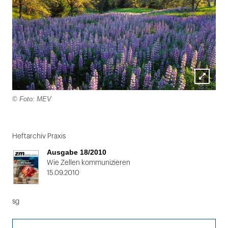
Lightbox
© Foto: MEV
öffnen
Folie
1
Heftarchiv Praxis
von
Ausgabe 18/2010
2
Wie Zellen kommunizieren
15.09.2010
sg