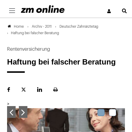
S
Archiv - 2011
Deutscher Zahnärztetag
Home
Haftung bei falscher Beratung
Rentenversicherung
Haftung bei falscher Beratung
Facebook
Plattform
LinekdIn
Seite
X
ausdrucken
>