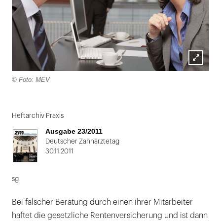
Lightbox
© Foto: MEV
öffnen
Folie
1
Heftarchiv Praxis
von
Ausgabe 23/2011
2
Deutscher Zahnärztetag
30.11.2011
sg
Bei falscher Beratung durch einen ihrer Mitarbeiter
haftet die gesetzliche Rentenversicherung und ist dann