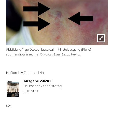
Lightbox
Abbildung 1: gerötetes Hautareal mit Fistelausgang (Pfeile)
öffnen
© Fotos: Dau, Lenz, Frerich
submandibulär rechts
Folie
1
Heftarchiv Zahnmedizin
von
Ausgabe 23/2011
2
Deutscher Zahnärztetag
30.11.2011
spk