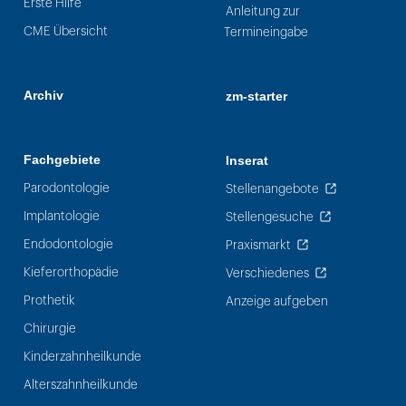
Erste Hilfe
Anleitung zur
CME Übersicht
Termineingabe
Archiv
zm-starter
Fachgebiete
Inserat
Parodontologie
Stellenangebote
Implantologie
Stellengesuche
Endodontologie
Praxismarkt
Kieferorthopädie
Verschiedenes
Prothetik
Anzeige aufgeben
Chirurgie
Kinderzahnheilkunde
Alterszahnheilkunde