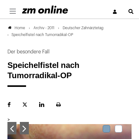
S
Archiv - 2011
Deutscher Zahnärztetag
Home
Speichelfistel nach Tumorradikal-OP
Der besondere Fall
Speichelfistel nach
Tumorradikal-OP
Facebook
Plattform
LinekdIn
Seite
X
ausdrucken
>