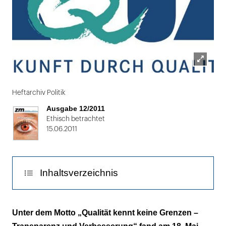
Lightbox
Folie
öffnen
1
Heftarchiv Politik
von
Ausgabe 12/2011
2
Ethisch betrachtet
15.06.2011
Inhaltsverzeichnis
Aufwendiges Verfahren
Unter dem Motto „Qualität kennt keine Grenzen –