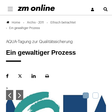
S
Archiv - 2011
Ethisch betrachtet
Home
Ein gewaltiger Prozess
AQUA-Tagung zur Qualitätssicherung
Ein gewaltiger Prozess
Facebook
Plattform
LinekdIn
Seite
X
ausdrucken
>