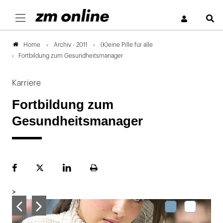
S
Archiv - 2011
(K)eine Pille für alle
Home
Fortbildung zum Gesundheitsmanager
Karriere
Fortbildung zum
Gesundheitsmanager
Facebook
Plattform
LinekdIn
Seite
X
ausdrucken
>