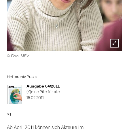
Lightbox
© Foto: MEV
öffnen
Folie
1
Heftarchiv Praxis
von
Ausgabe 04/2011
2
(K)eine Pille für alle
15.02.2011
sg
Ab April 2011 können sich Akteure im