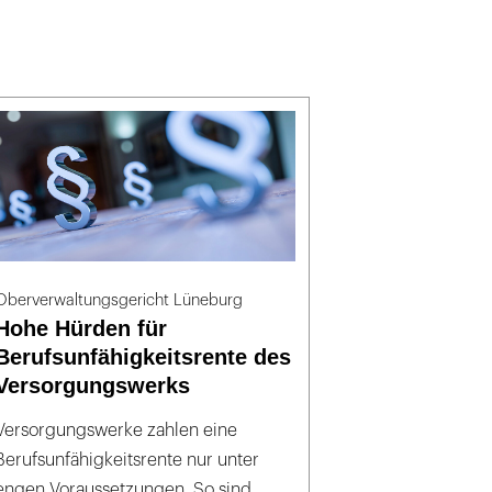
Oberverwaltungsgericht Lüneburg
Hohe Hürden für
Berufsunfähigkeitsrente des
Versorgungswerks
Versorgungswerke zahlen eine
Berufsunfähigkeitsrente nur unter
engen Voraussetzungen. So sind