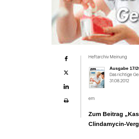
Heftarchiv Meinung
Facebook
Ausgabe 17/2
Plattform
Das richtige G
X
31.08.2012
LinekdIn
em
Seite
ausdrucken
Zum Beitrag „Kas
Clindamycin-Verg