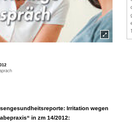
Lightbox
öffnen
012
espräch
sengesundheitsreporte: Irritation wegen
abepraxis“ in zm 14/2012: