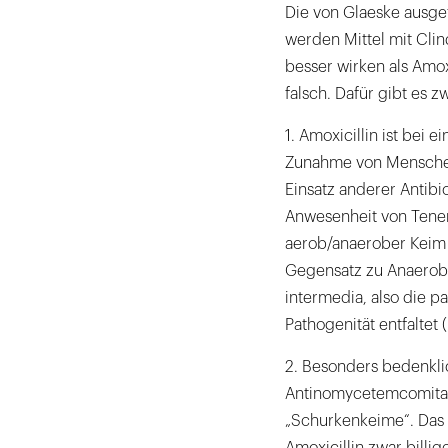
Die von Glaeske ausgef
werden Mittel mit Cli
besser wirken als Amoxi
falsch. Dafür gibt es 
1. Amoxicillin ist bei e
Zunahme von Menschen 
Einsatz anderer Antibi
Anwesenheit von Tener
aerob/anaerober Keim i
Gegensatz zu Anaerobi
intermedia, also die 
Pathogenität entfaltet 
2. Besonders bedenklich
Antinomycetemcomitans
„Schurkenkeime“. Das 
Amoxicillin zwar billi