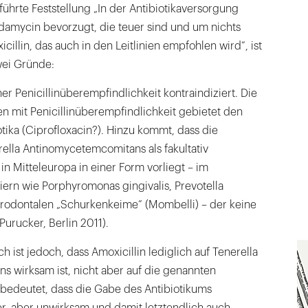
ührte Feststellung „In der Antibiotikaversorgung
ndamycin bevorzugt, die teuer sind und um nichts
cillin, das auch in den Leitlinien empfohlen wird“, ist
zwei Gründe:
iner Penicillinüberempfindlichkeit kontraindiziert. Die
mit Penicillinüberempfindlichkeit gebietet den
otika (Ciprofloxacin?). Hinzu kommt, dass die
ella Antinomycetemcomitans als fakultativ
n Mitteleuropa in einer Form vorliegt – im
ern wie Porphyromonas gingivalis, Prevotella
parodontalen „Schurkenkeime“ (Mombelli) – der keine
(Purucker, Berlin 2011).
 ist jedoch, dass Amoxicillin lediglich auf Tenerella
 wirksam ist, nicht aber auf die genannten
bedeutet, dass die Gabe des Antibiotikums
ger, aber unwirksam und damit letztendlich auch