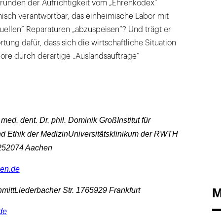
Gründen der Aufrichtigkeit vom „Ehrenkodex“
thisch verantwortbar, das einheimische Labor mit
tuellen“ Reparaturen „abzuspeisen“? Und trägt er
tung dafür, dass sich die wirtschaftliche Situation
ore durch derartige „Auslandsaufträge“
 med. dent. Dr. phil. Dominik GroßInstitut für
nd Ethik der MedizinUniversitätsklinikum der RWTH
252074 Aachen
en.de
hmittLiederbacher Str. 1765929 Frankfurt
M
de