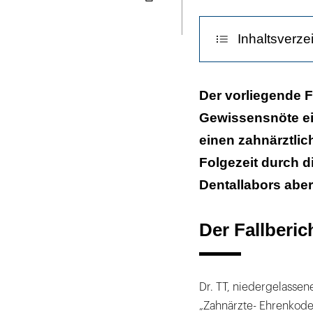
Seite
ausdrucken
Inhaltsverze
Der Fallbericht
Der vorliegende F
Gewissensnöte ein
einen zahnärztlic
Folgezeit durch 
Dentallabors abe
Der Fallberic
Dr. TT, niedergelassen
„Zahnärzte- Ehrenkodex