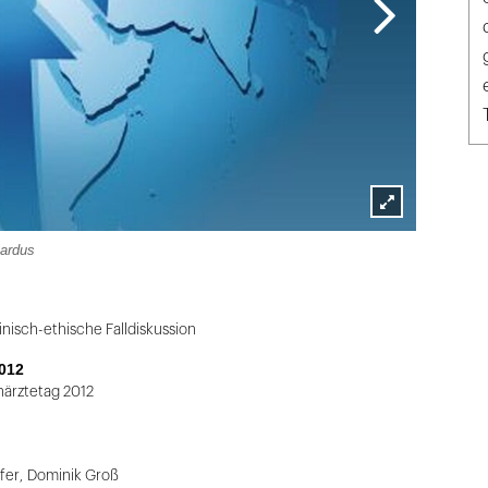
Lightbox
ardus
öffnen
nisch-ethische Falldiskussion
012
ärztetag 2012
fer
,
Dominik Groß