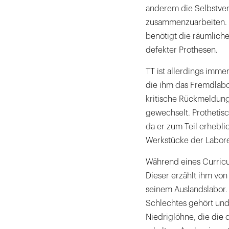
anderem die Selbstverp
zusammenzuarbeiten. Be
benötigt die räumlich
defekter Prothesen.
TT ist allerdings imme
die ihm das Fremdlabor
kritische Rückmeldun
gewechselt. Prothetisc
da er zum Teil erhebli
Werkstücke der Labore
Während eines Curricu
Dieser erzählt ihm vo
seinem Auslandslabor.
Schlechtes gehört und
Niedriglöhne, die die