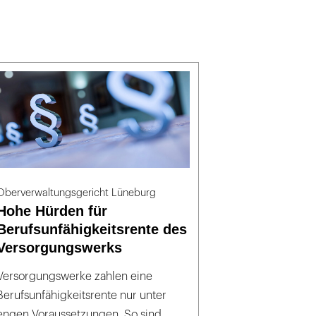
Oberverwaltungsgericht Lüneburg
Hohe Hürden für
Berufsunfähigkeitsrente des
Versorgungswerks
Versorgungswerke zahlen eine
Berufsunfähigkeitsrente nur unter
engen Voraussetzungen. So sind