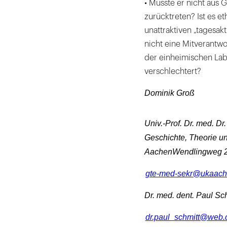
• Müsste er nicht aus 
zurücktreten? Ist es e
unattraktiven „tagesak
nicht eine Mitverantwor
der einheimischen Lab
verschlechtert?
Dominik Groß
Univ.-Prof. Dr. med. Dr.
Geschichte, Theorie u
AachenWendlingweg 
gte-med-sekr@ukaach
Dr. med. dent. Paul Sc
dr.paul_schmitt@web.