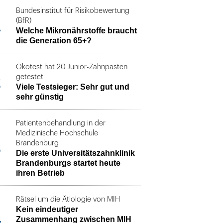
Bundesinstitut für Risikobewertung
1
(BfR)
Welche Mikronährstoffe braucht
die Generation 65+?
Ökotest hat 20 Junior-Zahnpasten
2
getestet
Viele Testsieger: Sehr gut und
sehr günstig
Patientenbehandlung in der
Medizinische Hochschule
3
Brandenburg
Die erste Universitätszahnklinik
Brandenburgs startet heute
ihren Betrieb
Rätsel um die Ätiologie von MIH
Kein eindeutiger
4
Zusammenhang zwischen MIH