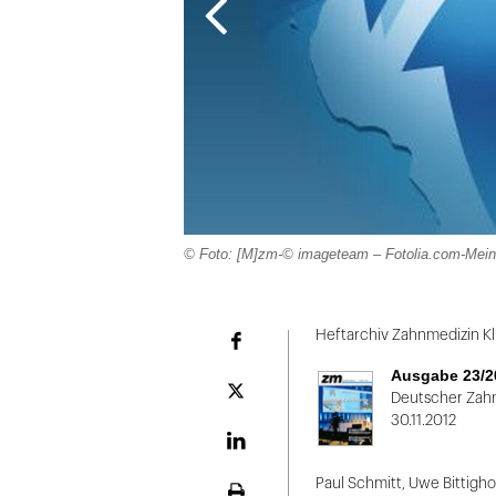
© Foto: [M]zm-© imageteam – Fotolia.com-Mein
Folie
1
Heftarchiv Zahnmedizin Kli
Facebook
von
Ausgabe 23/2
2
Plattform
Deutscher Zahn
X
30.11.2012
LinekdIn
Paul Schmitt, Uwe Bittigho