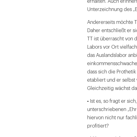
erhalten. Auch erinner
Unterzeichnung des „
Andererseits möchte T
Daher entschließt er s
TT ist überrascht von 
Labors vor Ort vielfach
das Auslandslabor anbi
einkommensschwachen G
dass sich die Prothet
etabliert und er selbs
Gleichzeitig wächst d
• Ist es, so fragt er sic
unterschriebenen „Ehr
hiervon nicht nur fach
profitiert?