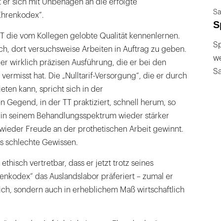
t er sich mit Unbehagen an die erfolgte
Sa
Ehrenkodex“.
S
T die vom Kollegen gelobte Qualität kennenlernen.
Sp
ich, dort versuchsweise Arbeiten in Auftrag zu geben.
we
der wirklich präzisen Ausführung, die er bei den
S
 vermisst hat. Die „Nulltarif-Versorgung“, die er durch
eten kann, spricht sich in der
egend, in der TT praktiziert, schnell herum, so
ik in seinem Behandlungsspektrum wieder stärker
t wieder Freude an der prothetischen Arbeit gewinnt.
as schlechte Gewissen.
h, ethisch vertretbar, dass er jetzt trotz seines
enkodex“ das Auslandslabor präferiert – zumal er
lich, sondern auch in erheblichem Maß wirtschaftlich