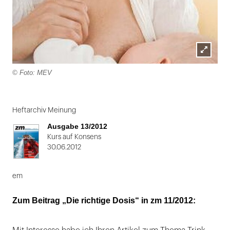
Lightbox
© Foto: MEV
öffnen
Folie
1
Heftarchiv Meinung
von
Ausgabe 13/2012
2
Kurs auf Konsens
30.06.2012
em
Zum Beitrag „Die richtige Dosis“ in zm 11/2012: