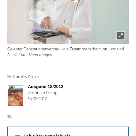
Lightbox
Gelebter Generationenvertrag – die Zusammenarbeit von Jung und
öffnen
© Foto: Vario Images
Alt
Folie
1
Heftarchiv Praxis
von
Ausgabe 18/2012
2
Zellen im Dialog
15.09.2012
sg