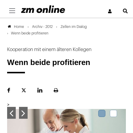
S
Archiv - 2012
Zellen im Dialog
Home
Wenn beide profitieren
Kooperation mit einem älteren Kollegen
Wenn beide profitieren
Facebook
Plattform
LinekdIn
Seite
X
ausdrucken
>