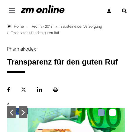
S
Archiv - 2013
Bausteine der Versorgung
Home
Transparenz für den guten Ruf
Pharmakodex
Transparenz für den guten Ruf
Facebook
Plattform
LinekdIn
Seite
X
ausdrucken
>