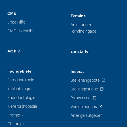
CME
Termine
Erste Hilfe
Anleitung zur
CME Übersicht
Termineingabe
Archiv
zm-starter
Fachgebiete
Inserat
Parodontologie
Stellenangebote
Implantologie
Stellengesuche
Endodontologie
Praxismarkt
Kieferorthopädie
Verschiedenes
Prothetik
Anzeige aufgeben
Chirurgie