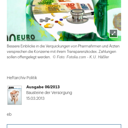
Lightbox
Bessere Einblicke in die Verquickungen von Pharmafirmen und Ärzten
öffnen
versprechen die Konzerne mit ihrem Transparenzkodex. Zahlungen
© Foto: Fotolia.com - K.U. Häßler
sollen offengelegt werden.
Folie
1
Heftarchiv Politik
von
Ausgabe 06/2013
2
Bausteine der Versorgung
15.03.2013
eb