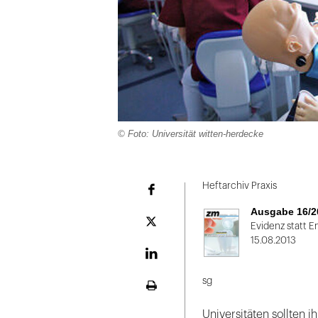
© Foto: Universität witten-herdecke
Folie
1
Heftarchiv Praxis
Facebook
von
Ausgabe 16/2
2
Plattform
Evidenz statt 
X
15.08.2013
LinekdIn
sg
Seite
ausdrucken
Universitäten sollten 