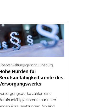
Oberverwaltungsgericht Lüneburg
Hohe Hürden für
Berufsunfähigkeitsrente des
Versorgungswerks
Versorgungswerke zahlen eine
Berufsunfähigkeitsrente nur unter
engen Voraussetzungen. So sind