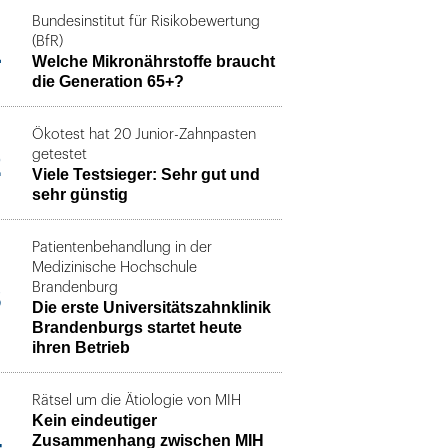
Bundesinstitut für Risikobewertung
1
(BfR)
Welche Mikronährstoffe braucht
die Generation 65+?
Ökotest hat 20 Junior-Zahnpasten
2
getestet
Viele Testsieger: Sehr gut und
sehr günstig
Patientenbehandlung in der
Medizinische Hochschule
3
Brandenburg
Die erste Universitätszahnklinik
Brandenburgs startet heute
ihren Betrieb
Rätsel um die Ätiologie von MIH
Kein eindeutiger
4
Zusammenhang zwischen MIH