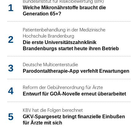
Bundesinstitut für Risikobewertung (BfR)
1
Welche Mikronährstoffe braucht die
Generation 65+?
Patientenbehandlung in der Medizinische
2
Hochschule Brandenburg
Die erste Universitätszahnklinik
Brandenburgs startet heute ihren Betrieb
3
Deutsche Multicenterstudie
Parodontaltherapie-App verfehlt Erwartungen
4
Reform der Gebührenordnung für Ärzte
Entwurf für GOÄ-Novelle erneut überarbeitet
KBV hat die Folgen berechnet
5
GKV-Spargesetz bringt finanzielle Einbußen
für Ärzte mit sich