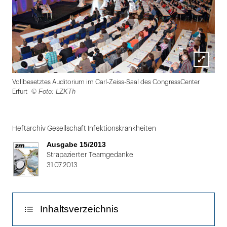
Lightbox
Vollbesetztes Auditorium im Carl-Zeiss-Saal des CongressCenter
öffnen
© Foto: LZKTh
Erfurt
Folie
1
Heftarchiv Gesellschaft Infektionskrankheiten
von
Ausgabe 15/2013
2
Strapazierter Teamgedanke
31.07.2013
Inhaltsverzeichnis