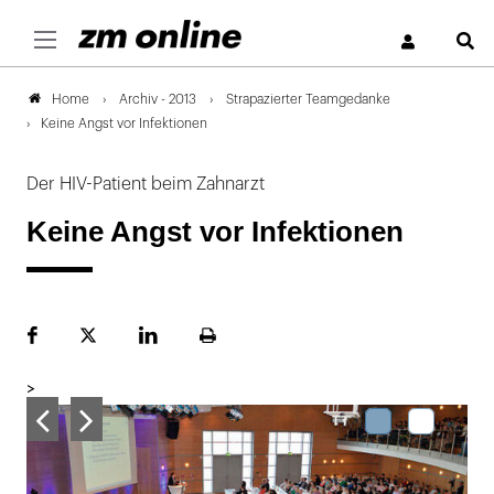
S
Archiv - 2013
Strapazierter Teamgedanke
Home
Keine Angst vor Infektionen
Der HIV-Patient beim Zahnarzt
Keine Angst vor Infektionen
Facebook
Plattform
LinekdIn
Seite
X
ausdrucken
>