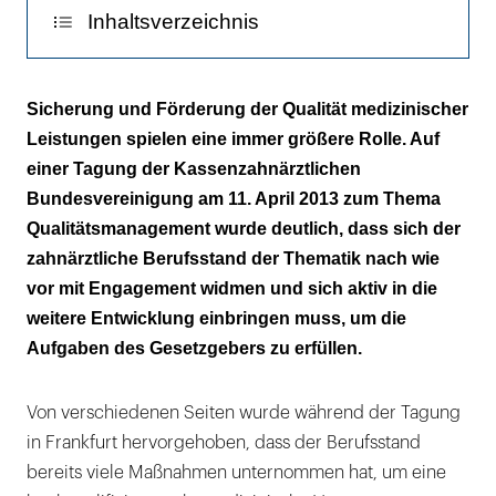
Inhaltsverzeichnis
Zahnmedizin als Sektor
Sicherung und Förderung der Qualität medizinischer
Leistungen spielen eine immer größere Rolle. Auf
Wandel im Qualitätsbegriff
einer Tagung der Kassenzahnärztlichen
Sozialgesetz gibt Vorgaben
Bundesvereinigung am 11. April 2013 zum Thema
Qualitätsmanagement wurde deutlich, dass sich der
Medizin und Fehler
zahnärztliche Berufsstand der Thematik nach wie
vor mit Engagement widmen und sich aktiv in die
Info
weitere Entwicklung einbringen muss, um die
Zahnärztliche Qualitätssicherung
Aufgaben des Gesetzgebers zu erfüllen.
Info
Von verschiedenen Seiten wurde während der Tagung
Der G-BA
in Frankfurt hervorgehoben, dass der Berufsstand
bereits viele Maßnahmen unternommen hat, um eine