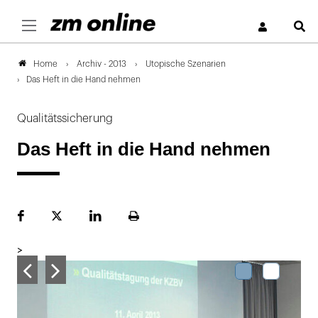
S
Archiv - 2013
Utopische Szenarien
Home
Das Heft in die Hand nehmen
Qualitätssicherung
Das Heft in die Hand nehmen
Facebook
Plattform
LinekdIn
Seite
X
ausdrucken
>