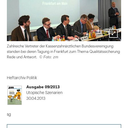
Lightbox
Zahlreiche Vertreter der Kassenzahnärztlichen Bundesvereinigung
öffnen
standen bei deren Tagung in Frankfurt zum Thema Qualitätssicherung
© Foto: zm
Rede und Antwort.
Folie
1
Heftarchiv Politik
von
Ausgabe 09/2013
2
Utopische Szenarien
30.04.2013
sg