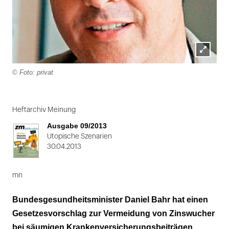
Lightbox
© Foto: privat
öffnen
Folie
1
Heftarchiv Meinung
von
Ausgabe 09/2013
2
Utopische Szenarien
30.04.2013
mn
Bundesgesundheitsminister Daniel Bahr hat einen
Gesetzesvorschlag zur Vermeidung von Zinswucher
bei säumigen Krankenversicherungsbeiträgen