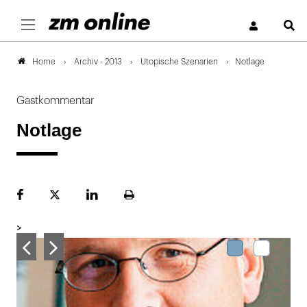
S
Archiv - 2013
Utopische Szenarien
Notlage
Home
Gastkommentar
Notlage
Facebook
Plattform
LinekdIn
Seite
X
ausdrucken
>