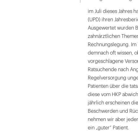
im Juli dieses Jahres
(UPD) ihren Jahresberi
Ausgewertet wurden B
zahnärztlichen Themen
Rechnungslegung. Im V
demnach oft wissen, ob
vorgeschlagene Versor
Ratsuchende nach Ang
Regelversorgung ungen
Patienten über die tat
diese vom HKP abwich
jährlich erscheinen di
Beschwerden und Rückf
nehmen wir aber jeden E
ein „guter“ Patient.