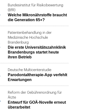
Bundesinstitut für Risikobewertung
1
(BfR)
Welche Mikronährstoffe braucht
die Generation 65+?
Patientenbehandlung in der
Medizinische Hochschule
2
Brandenburg
Die erste Universitätszahnklinik
Brandenburgs startet heute
ihren Betrieb
Deutsche Multicenterstudie
3
Parodontaltherapie-App verfehlt
Erwartungen
Reform der Gebührenordnung für
4
Ärzte
Entwurf für GOÄ-Novelle erneut
überarbeitet