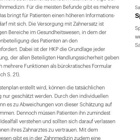
hnmedizin: Für die meisten Befunde gibt es mehrere
Sa
S
Das bringt für Patienten einen höheren Informations-
f mit sich. Die Versorgung mit Zahnersatz ist
Sp
gen Bereiche im Gesundheitswesen, in dem der
we
nbeteiligung des Patienten an den
S
fordert. Dabei ist der HKP die Grundlage jeder
ung, der allen Beteiligten Handlungssicherheit geben
ch mehrere Funktionen als bürokratisches Formular
ch S. 21).
tenplan erstellt wird, können die tatsächlichen
 nur geschätzt werden. Durch den individuellen
nn es zu Abweichungen von dieser Schätzung auf
mmen. Dennoch müssen Patienten ihn zumindest
Idealfall verstehen und sollten sich darauf verlassen
onen ihres Zahnarztes zu vertrauen. Mit dem
wesen gibt es in der Zahnmedizin zudem eine