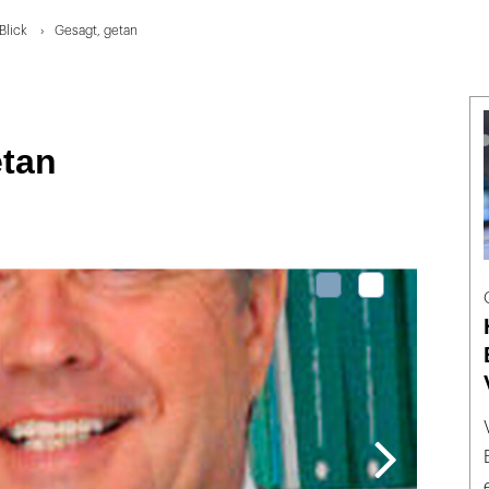
Blick
Gesagt, getan
etan