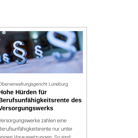
Oberverwaltungsgericht Lüneburg
Hohe Hürden für
Berufsunfähigkeitsrente des
Versorgungswerks
Versorgungswerke zahlen eine
Berufsunfähigkeitsrente nur unter
engen Voraussetzungen. So sind