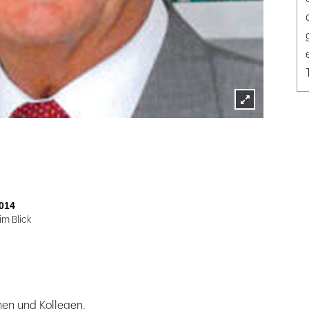
Lightbox
öffnen
014
m Blick
nen und Kollegen,