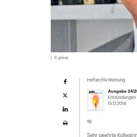
© privat
|
Folie
1
Heftarchiv Meinung
Facebook
von
Ausgabe 24/2
2:
Plattform
Entzündungen i
X
15.12.2014
|
LinekdIn
sg
Seite
ausdrucken
Sehr geehrte Kollegin