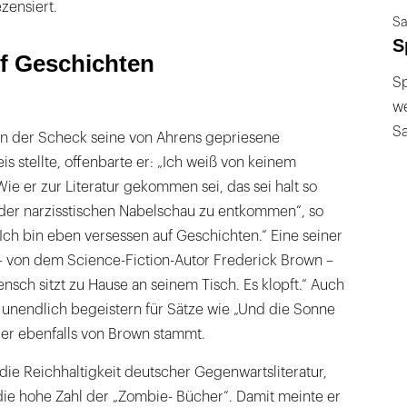
zensiert.
Sa
S
f Geschichten
Sp
we
S
 in der Scheck seine von Ahrens gepriesene
s stellte, offenbarte er: „Ich weiß von keinem
e er zur Literatur gekommen sei, das sei halt so
m der narzisstischen Nabelschau zu entkommen“, so
Ich bin eben versessen auf Geschichten.“ Eine seiner
– von dem Science-Fiction-Autor Frederick Brown –
ensch sitzt zu Hause an seinem Tisch. Es klopft.“ Auch
 unendlich begeistern für Sätze wie „Und die Sonne
der ebenfalls von Brown stammt.
die Reichhaltigkeit deutscher Gegenwartsliteratur,
die hohe Zahl der „Zombie- Bücher“. Damit meinte er