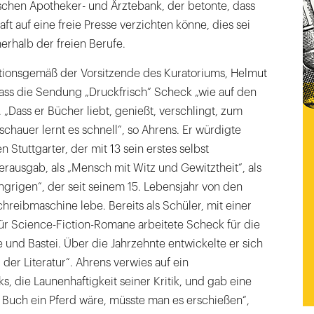
schen Apotheker- und Ärztebank, der betonte, dass
ft auf eine freie Presse verzichten könne, dies sei
erhalb der freien Berufe.
ditionsgemäß der Vorsitzende des Kuratoriums, Helmut
dass die Sendung „Druckfrisch“ Scheck „wie auf den
 „Dass er Bücher liebt, genießt, verschlingt, zum
chauer lernt es schnell“, so Ahrens. Er würdigte
Stuttgarter, der mit 13 sein erstes selbst
rausgab, als „Mensch mit Witz und Gewitztheit“, als
ungrigen“, der seit seinem 15. Lebensjahr von den
hreibmaschine lebe. Bereits als Schüler, mit einer
ür Science-Fiction-Romane arbeitete Scheck für die
 und Bastei. Über die Jahrzehnte entwickelte er sich
der Literatur“. Ahrens verwies auf ein
 die Launenhaftigkeit seiner Kritik, und gab eine
 Buch ein Pferd wäre, müsste man es erschießen“,