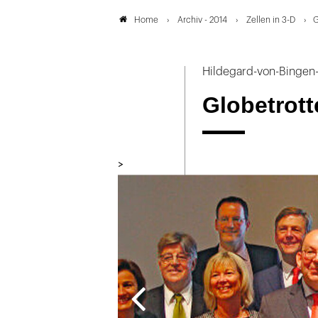
Archiv - 2014
Zellen in 3-D
G
Home
Hildegard-von-Bingen-
Globetrotte
>