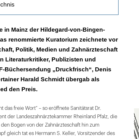
ichnis
Geschichten
e in Mainz der Hildegard-von-Bingen-
Das renommierte Kuratorium zeichnete vor
haft, Politik, Medien und Zahnärzteschaft
 Literaturkritiker, Publizisten und
F-Büchersendung „Druckfrisch“, Denis
rtainer Harald Schmidt übergab als
ed den Preis.
t das freie Wort“ – so eröffnete Sanitätsrat Dr.
ent der Landeszahnärztekammer Rheinland Pfalz, die
 den Bogen von der Zahnärzteschaft hin zum
 gleich tat es Hermann S. Keller, Vorsitzender des