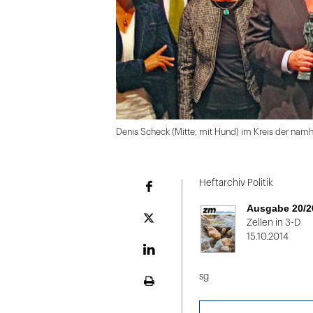
Denis Scheck (Mitte, mit Hund) im Kreis der nam
Folie
1
Heftarchiv Politik
Facebook
von
Ausgabe 20/2
2:
Plattform
Zellen in 3-D
X
15.10.2014
Denis
Scheck
LinekdIn
(Mitte,
sg
Seite
mit
ausdrucken