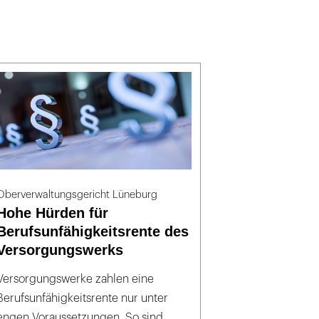
Oberverwaltungsgericht Lüneburg
Hohe Hürden für
Berufsunfähigkeitsrente des
Versorgungswerks
Versorgungswerke zahlen eine
Berufsunfähigkeitsrente nur unter
engen Voraussetzungen. So sind