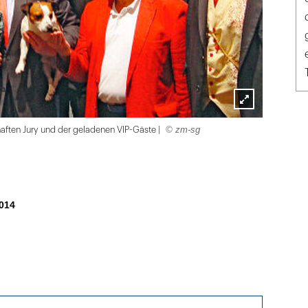
Lightbox
© zm-sg
haften Jury und der geladenen VIP-Gäste |
öffnen
014