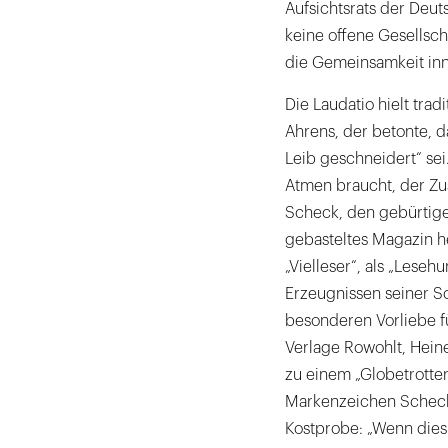
Aufsichtsrats der Deut
keine offene Gesellscha
die Gemeinsamkeit inn
Die Laudatio hielt tra
Ahrens, der betonte, 
Leib geschneidert“ sei.
Atmen braucht, der Zus
Scheck, den gebürtigen 
gebasteltes Magazin he
„Vielleser“, als „Leseh
Erzeugnissen seiner Sc
besonderen Vorliebe f
Verlage Rowohlt, Heine
zu einem „Globetrotter 
Markenzeichen Schecks,
Kostprobe: „Wenn dies