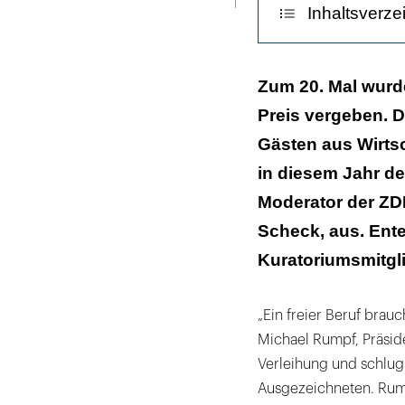
Hund)
Inhaltsverze
im
Kreis
der
Versessen auf 
Zum 20. Mal wurd
namhaften
Preis vergeben. 
Jury
Gästen aus Wirtsc
und
in diesem Jahr den
der
geladenen
Moderator der ZD
VIP-
Scheck, aus. Ente
Gäste
Kuratoriumsmitgli
|
„Ein freier Beruf brauch
Michael Rumpf, Präsid
Verleihung und schlug
Ausgezeichneten. Rumpf