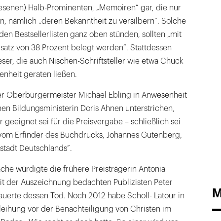
senen) Halb-Prominenten, „Memoiren“ gar, die nur
, nämlich „deren Bekanntheit zu versilbern“. Solche
den Bestsellerlisten ganz oben stünden, sollten „mit
atz von 38 Prozent belegt werden“. Stattdessen
Leser, die auch Nischen-Schriftsteller wie etwa Chuck
enheit geraten ließen.
er Oberbürgermeister Michael Ebling in Anwesenheit
hen Bildungsministerin Doris Ahnen unterstrichen,
 geeignet sei für die Preisvergabe – schließlich sei
vom Erfinder des Buchdrucks, Johannes Gutenberg,
tadt Deutschlands“.
ache würdigte die frühere Preisträgerin Antonia
it der Auszeichnung bedachten Publizisten Peter
M
auerte dessen Tod. Noch 2012 habe Scholl- Latour in
leihung vor der Benachteiligung von Christen im