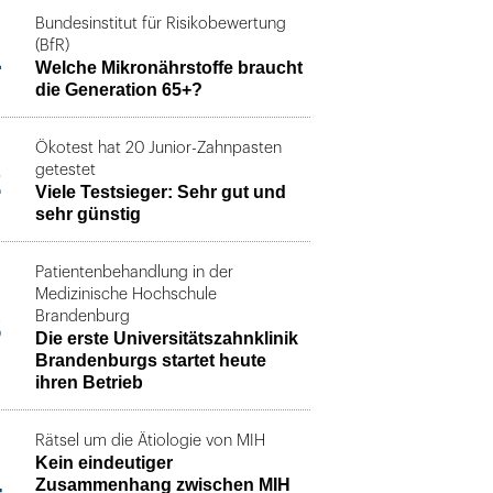
Bundesinstitut für Risikobewertung
1
(BfR)
Welche Mikronährstoffe braucht
die Generation 65+?
Ökotest hat 20 Junior-Zahnpasten
2
getestet
Viele Testsieger: Sehr gut und
sehr günstig
Patientenbehandlung in der
Medizinische Hochschule
3
Brandenburg
Die erste Universitätszahnklinik
Brandenburgs startet heute
ihren Betrieb
Rätsel um die Ätiologie von MIH
Kein eindeutiger
4
Zusammenhang zwischen MIH