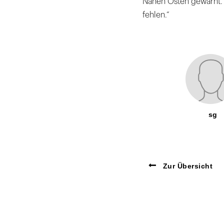
Nahen Osten gewarnt. R
fehlen.“
sg
Zur Übersicht