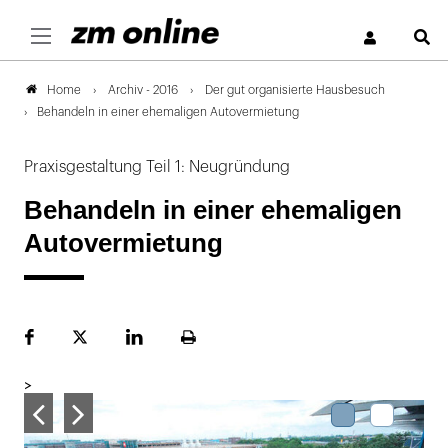
S
Archiv - 2016
Der gut organisierte Hausbesuch
Home
Behandeln in einer ehemaligen Autovermietung
Praxisgestaltung Teil 1: Neugründung
Behandeln in einer ehemaligen
Autovermietung
Facebook
Plattform
LinekdIn
Seite
X
ausdrucken
>