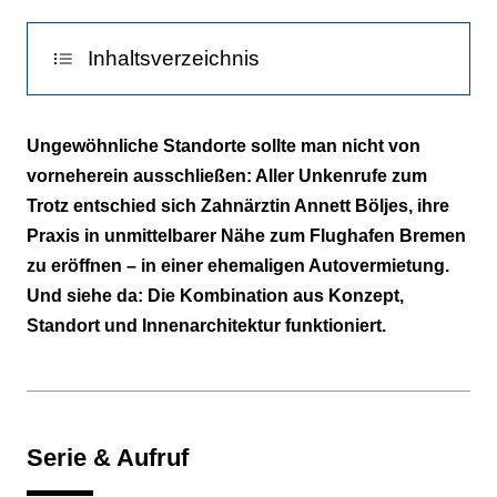
Zoom
gemacht:
Inhaltsverzeichnis
Als
sie
Serie & Aufruf
auf
Ungewöhnliche Standorte sollte man nicht von
der
vorneherein ausschließen: Aller Unkenrufe zum
Schwer verliebt in einen leerstehenden
Dachterrasse
Trotz entschied sich Zahnärztin Annett Böljes, ihre
Pavillon
eines
Praxis in unmittelbarer Nähe zum Flughafen Bremen
Cafés
Retro-Glasbausteine und hinterleuchtete
zu eröffnen – in einer ehemaligen Autovermietung.
saß,
LED-Bilder
Und siehe da: Die Kombination aus Konzept,
entdeckte
Standort und Innenarchitektur funktioniert.
die
Zahnärztin
gegenüber
das
Serie & Aufruf
„künftige“