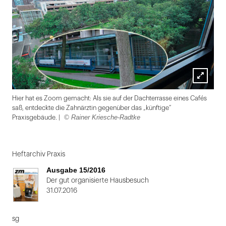
Lightbox
Hier hat es Zoom gemacht: Als sie auf der Dachterrasse eines Cafés
öffnen
saß, entdeckte die Zahnärztin gegenüber das „künftige“
© Rainer Kriesche-Radtke
Praxisgebäude. |
Folie
1
Heftarchiv Praxis
von
Ausgabe 15/2016
2:
Der gut organisierte Hausbesuch
31.07.2016
Hier
hat
sg
es