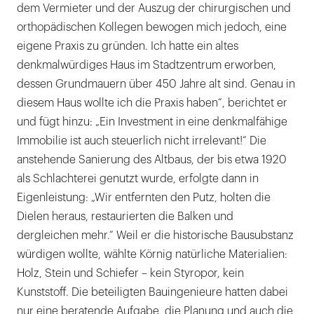
in
dem Vermieter und der Auszug der chirurgischen und
Eigenleistung.
orthopädischen Kollegen bewogen mich jedoch, eine
|
eigene Praxis zu gründen. Ich hatte ein altes
denkmalwürdiges Haus im Stadtzentrum erworben,
dessen Grundmauern über 450 Jahre alt sind. Genau in
diesem Haus wollte ich die Praxis haben“, berichtet er
und fügt hinzu: „Ein Investment in eine denkmalfähige
Immobilie ist auch steuerlich nicht irrelevant!“ Die
anstehende Sanierung des Altbaus, der bis etwa 1920
als Schlachterei genutzt wurde, erfolgte dann in
Eigenleistung: „Wir entfernten den Putz, holten die
Dielen heraus, restaurierten die Balken und
dergleichen mehr.“ Weil er die historische Bausubstanz
würdigen wollte, wählte Körnig natürliche Materialien:
Holz, Stein und Schiefer – kein Styropor, kein
Kunststoff. Die beteiligten Bauingenieure hatten dabei
nur eine beratende Aufgabe, die Planung und auch die