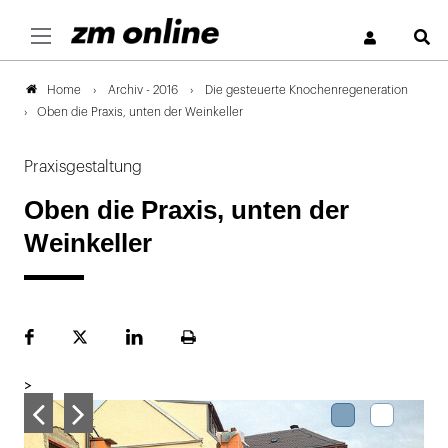
S
Archiv - 2016
Die gesteuerte Knochenregeneration
Home
Oben die Praxis, unten der Weinkeller
Praxisgestaltung
Oben die Praxis, unten der
Weinkeller
Facebook
Plattform
LinekdIn
Seite
X
ausdrucken
>