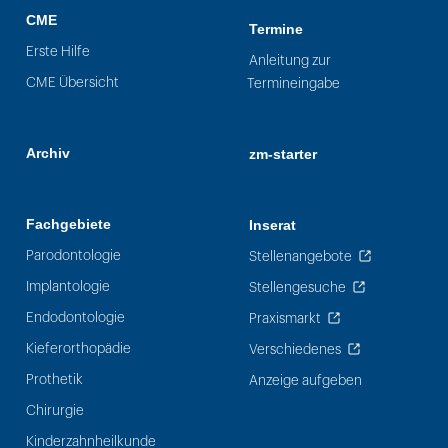
CME
Termine
Erste Hilfe
Anleitung zur
CME Übersicht
Termineingabe
Archiv
zm-starter
Fachgebiete
Inserat
Parodontologie
Stellenangebote
Implantologie
Stellengesuche
Endodontologie
Praxismarkt
Kieferorthopädie
Verschiedenes
Prothetik
Anzeige aufgeben
Chirurgie
Kinderzahnheilkunde