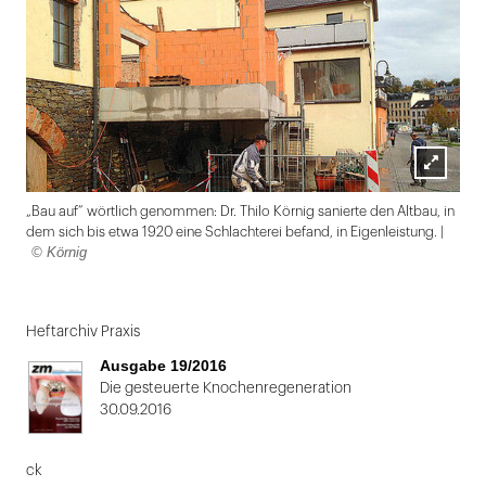
Lightbox
„Bau auf“ wörtlich genommen: Dr. Thilo Körnig sanierte den Altbau, in
öffnen
dem sich bis etwa 1920 eine Schlachterei befand, in Eigenleistung. |
© Körnig
Folie
1
Heftarchiv Praxis
von
Ausgabe 19/2016
2:
Die gesteuerte Knochenregeneration
30.09.2016
„Bau
auf“
ck
wörtlich