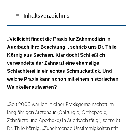
genommen:
Dr.
Inhaltsverzeichnis
Thilo
Körnig
Serie & Aufruf
sanierte
„Vielleicht findet die Praxis für Zahnmedizin in
den
Auerbach Ihre Beachtung“, schrieb uns Dr. Thilo
Altbau,
Körnig aus Sachsen. Klar doch! Schließlich
in
verwandelte der Zahnarzt eine ehemalige
dem
Schlachterei in ein echtes Schmuckstück. Und
sich
welche Praxis kann schon mit einem historischen
bis
Weinkeller aufwarten?
etwa
1920
„Seit 2006 war ich in einer Praxisgemeinschaft im
eine
langjährigen Ärztehaus (Chirurgie, Orthopädie,
Schlachterei
Zahnärzte und Apotheke) in Auerbach tätig“, schreibt
befand,
Dr. Thilo Körnig. „Zunehmende Unstimmigkeiten mit