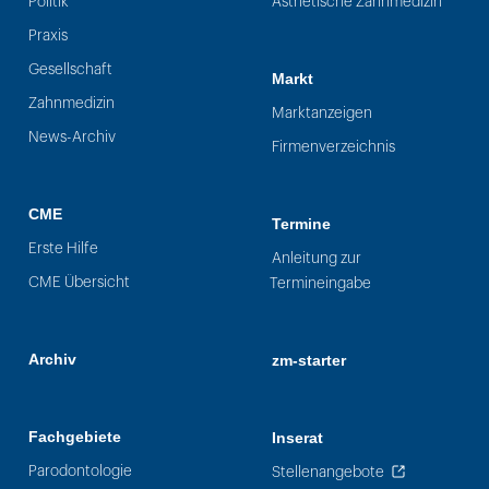
Politik
Ästhetische Zahnmedizin
Praxis
Gesellschaft
Markt
Zahnmedizin
Marktanzeigen
News-Archiv
Firmenverzeichnis
CME
Termine
Erste Hilfe
Anleitung zur
CME Übersicht
Termineingabe
Archiv
zm-starter
Fachgebiete
Inserat
Parodontologie
Stellenangebote