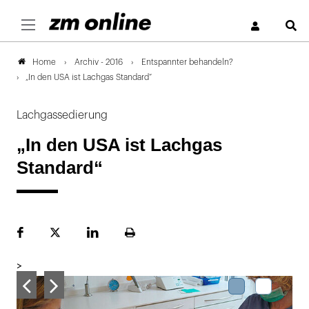
S
Archiv - 2016
Entspannter behandeln?
Home
„In den USA ist Lachgas Standard“
Lachgassedierung
„In den USA ist Lachgas
Standard“
Facebook
Plattform
LinekdIn
Seite
X
ausdrucken
>