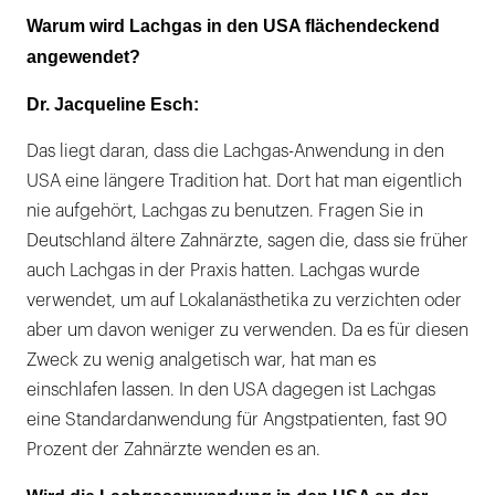
betont,
Warum wird Lachgas in den USA flächendeckend
dass
angewendet?
Zahnärzte,
Dr. Jacqueline Esch:
die
Lachgas
Das liegt daran, dass die Lachgas-Anwendung in den
anwenden
USA eine längere Tradition hat. Dort hat man eigentlich
wollen,
nie aufgehört, Lachgas zu benutzen. Fragen Sie in
auch
Deutschland ältere Zahnärzte, sagen die, dass sie früher
solide
auch Lachgas in der Praxis hatten. Lachgas wurde
im
verwendet, um auf Lokalanästhetika zu verzichten oder
Bereich
aber um davon weniger zu verwenden. Da es für diesen
Verhaltensführung
Zweck zu wenig analgetisch war, hat man es
ausgebildet
einschlafen lassen. In den USA dagegen ist Lachgas
sein
eine Standardanwendung für Angstpatienten, fast 90
sollten.
Prozent der Zahnärzte wenden es an.
|