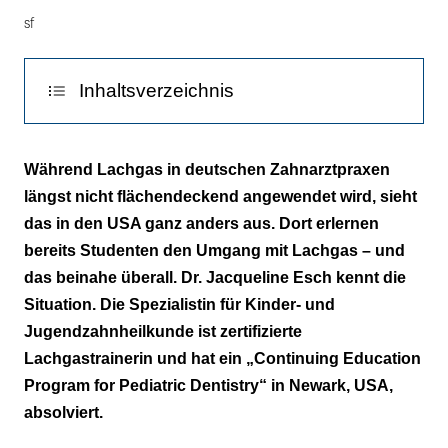
Jacqueline
sf
Esch
(links)
bei
Inhaltsverzeichnis
einer
Lachgassedierung
Info
in
Während Lachgas in deutschen Zahnarztpraxen
ihrer
längst nicht flächendeckend angewendet wird, sieht
internationalen
das in den USA ganz anders aus. Dort erlernen
Gemeinschaftspraxis
bereits Studenten den Umgang mit Lachgas – und
für
das beinahe überall. Dr. Jacqueline Esch kennt die
Kinderzahnheilkunde
Situation. Die Spezialistin für Kinder- und
und
Jugendzahnheilkunde ist zertifizierte
Kieferorthopädie
Lachgastrainerin und hat ein „Continuing Education
in
Program for Pediatric Dentistry“ in Newark, USA,
München.
absolviert.
Esch