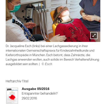
Lightbox
Dr. Jacqueline Esch (links) bei einer Lachgassedierung in ihrer
öffnen
internationalen Gemeinschaftspraxis für Kinderzahnheilkunde und
Kieferorthopädie in München. Esch betont, dass Zahnärzte, die
Lachgas anwenden wollen, auch solide im Bereich Verhaltensführung
© Esch
ausgebildet sein sollten. |
Folie
1
Heftarchiv Titel
von
Ausgabe 05/2016
2:
Entspannter behandeln?
29.02.2016
Dr.