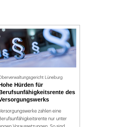
Oberverwaltungsgericht Lüneburg
Hohe Hürden für
Berufsunfähigkeitsrente des
Versorgungswerks
Versorgungswerke zahlen eine
Berufsunfähigkeitsrente nur unter
engen Voraussetzungen. So sind