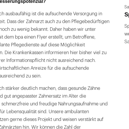
besserungspotenzial?
Sa
S
h ausbaufähig ist die aufsuchende Versorgung in
eit. Dass der Zahnarzt auch zu den Pflegebedürftigen
Sp
noch zu wenig bekannt. Daher haben wir unter
we
dem bpa einen Flyer erstellt, um Betroffene,
S
nte Pflegedienste auf diese Möglichkeit
 Die Krankenkassen informieren hier bisher viel zu
r Informationspflicht nicht ausreichend nach.
rtschaftlichen Anreize für die aufsuchende
ausreichend zu sein.
ch stärker deutlich machen, dass gesunde Zähne
d gut angepasster Zahnersatz im Alter die
ne schmerzfreie und freudige Nahrungsaufnahme und
für Lebensqualität sind. Unsere ambulanten
tzen gerne dieses Projekt und weisen verstärkt auf
ahnärzten hin. Wir können die Zahl der