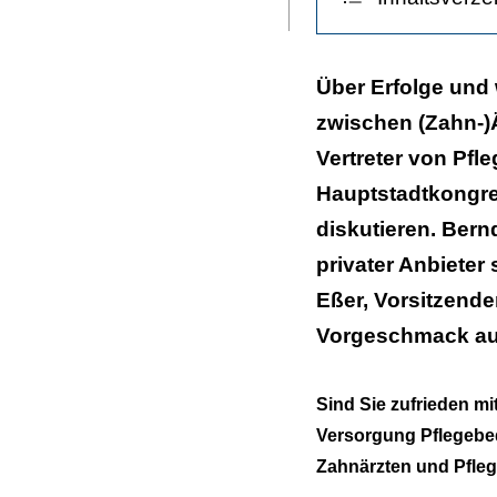
ausdrucken
Zahnärzten
und
Info
Pflegeeinrichtungen
Über Erfolge und 
ist
zwischen (Zahn-)
zwar
Vertreter von Pfl
schon
Hauptstadtkongres
viel
diskutieren. Ber
erreicht
privater Anbieter 
–
es
Eßer, Vorsitzend
gibt
Vorgeschmack auf
aber
noch
Sind Sie zufrieden mi
großen
Versorgung Pflegebed
Handlungsbedarf.
Zahnärzten und Pfle
|