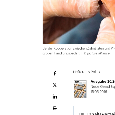
Bei der Kooperation zwischen Zahnärzten und Pfle
© picture alliance
großen Handlungsbedarf. |
Folie
1
Heftarchiv Politik
Facebook
von
Ausgabe 10/2
2:
Plattform
Neue Gesichtsp
X
15.05.2016
Bei
der
LinekdIn
Kooperation
Seite
zwischen
Inhaltsverze