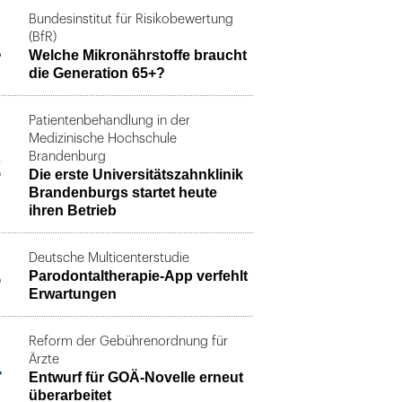
Bundesinstitut für Risikobewertung
1
(BfR)
Welche Mikronährstoffe braucht
die Generation 65+?
Patientenbehandlung in der
Medizinische Hochschule
2
Brandenburg
Die erste Universitätszahnklinik
Brandenburgs startet heute
ihren Betrieb
Deutsche Multicenterstudie
3
Parodontaltherapie-App verfehlt
Erwartungen
Reform der Gebührenordnung für
4
Ärzte
Entwurf für GOÄ-Novelle erneut
überarbeitet