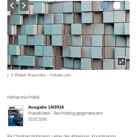
Lightbox
© Robert Kneschke – Fotolia.com
|
öffnen
Folie
1
Heftarchiv Politik
von
Ausgabe 14/2016
2:
Praxiskrisen - Rechtzeitig gegensteuern
15.07.2016
|
RA Christian Nobmann, Leiter der Abteilung „Koordination