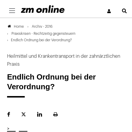
S
Archiv - 2016
Home
Praxiskrisen - Rechtzeitig gegensteuern
Endlich Ordnung bei der Verordnung?
Heilmittel und Krankentransport in der zahnärztlichen
Praxis
Endlich Ordnung bei der
Verordnung?
Facebook
Plattform
LinekdIn
Seite
X
ausdrucken
>