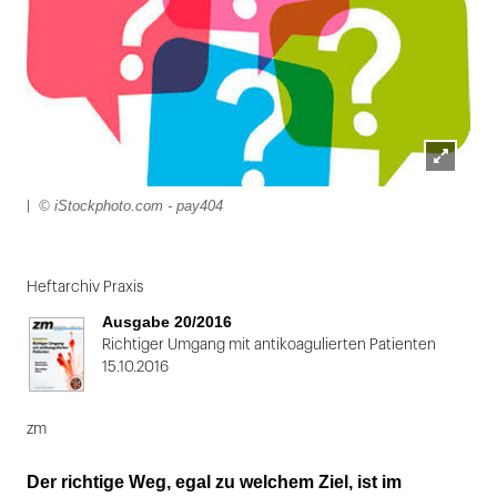
Lightbox
© iStockphoto.com - pay404
|
öffnen
Folie
1
Heftarchiv Praxis
von
Ausgabe 20/2016
2:
Richtiger Umgang mit antikoagulierten Patienten
15.10.2016
|
zm
Der richtige Weg, egal zu welchem Ziel, ist im