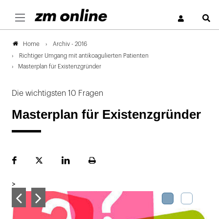
S
Archiv - 2016
Home
Richtiger Umgang mit antikoagulierten Patienten
Masterplan für Existenzgründer
Die wichtigsten 10 Fragen
Masterplan für Existenzgründer
Facebook
Plattform
LinekdIn
Seite
X
ausdrucken
>