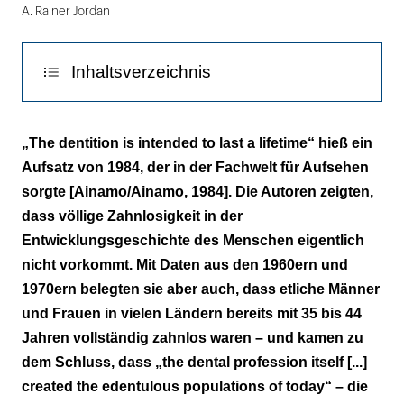
A. Rainer Jordan
Inhaltsverzeichnis
„Extension for Prevention“
„The dentition is intended to last a lifetime“ hieß ein
Aufsatz von 1984, der in der Fachwelt für Aufsehen
Der Gang zum Zahnarzt: Schmerz versus
sorgte [Ainamo/Ainamo, 1984]. Die Autoren zeigten,
Kontrolle
dass völlige Zahnlosigkeit in der
Fazit
Entwicklungsgeschichte des Menschen eigentlich
nicht vorkommt. Mit Daten aus den 1960ern und
Literatusliste
1970ern belegten sie aber auch, dass etliche Männer
und Frauen in vielen Ländern bereits mit 35 bis 44
Jahren vollständig zahnlos waren – und kamen zu
dem Schluss, dass „the dental profession itself [...]
created the edentulous populations of today“ – die