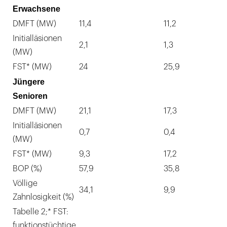
Erwachsene
DMFT (MW)
11,4
11,2
Initialläsionen
2,1
1,3
(MW)
FST* (MW)
24
25,9
Jüngere
Senioren
DMFT (MW)
21,1
17,3
Initialläsionen
0,7
0,4
(MW)
FST* (MW)
9,3
17,2
BOP (%)
57,9
35,8
Völlige
34,1
9,9
Zahnlosigkeit (%)
Tabelle 2;* FST:
funktionstüchtige