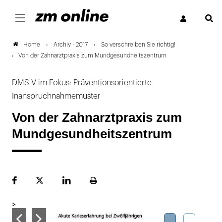
S
Archiv - 2017
So verschreiben Sie richtig!
Home
Von der Zahnarztpraxis zum Mundgesundheitszentrum
DMS V im Fokus: Präventionsorientierte
Inanspruchnahmemuster
Von der Zahnarztpraxis zum
Mundgesundheitszentrum
Facebook
Plattform
LinekdIn
Seite
X
ausdrucken
>