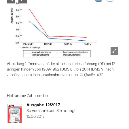
Lightbox
Abbildung 1: Trendverlauf der aktuellen Karieserfahrung (DT) bei 12-
öffnen
jährigen Kindern von 1989/1992 (DMS I/II) bis 2014 (DMS V) nach
© Quelle: IDZ
zahnärztlichem Inanspruchnahmeverhalten
Folie
1
Heftarchiv Zahnmedizin
von
Ausgabe 12/2017
2
So verschreiben Sie richtig!
15.06.2017